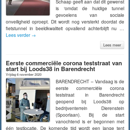
Schaap geeft aan dat dit gewenst
is ‘omdat de huidige tunnel
gevoelens van sociale
onveiligheid oproept. Dit wordt nog versterkt doordat de
fietstunnel in beeldkwaliteit opvallend achterblijft nu …
Lees verder
→
Lees meer
Eerste commerciële corona teststraat van
start bij Loods38 in Barendrecht
Vrijdag 6 november 2020
BARENDRECHT – Vandaag is de
eerste commerciële corona
teststraat in Barendrecht
geopend bij Loods38 op
bedrijventerrein Dierenstein
(Spoorlaan). Bij de start
vanochtend is er begonnen met
één testlocatie. De komende tijd wordt een lange tent