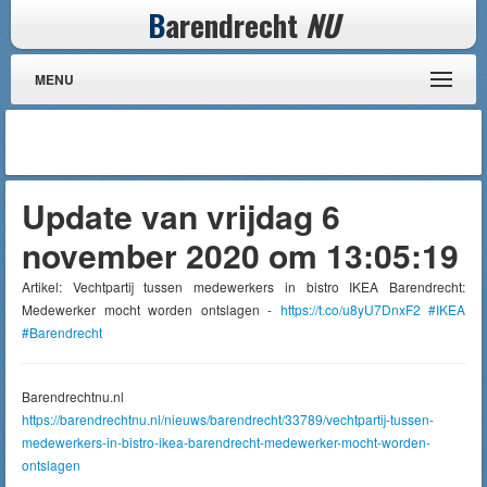
B
arendrecht
NU
MENU
Update van vrijdag 6
november 2020 om 13:05:19
Artikel: Vechtpartij tussen medewerkers in bistro IKEA Barendrecht:
Medewerker mocht worden ontslagen -
https://t.co/u8yU7DnxF2
#IKEA
#Barendrecht
Barendrechtnu.nl
https://barendrechtnu.nl/nieuws/barendrecht/33789/vechtpartij-tussen-
medewerkers-in-bistro-ikea-barendrecht-medewerker-mocht-worden-
ontslagen