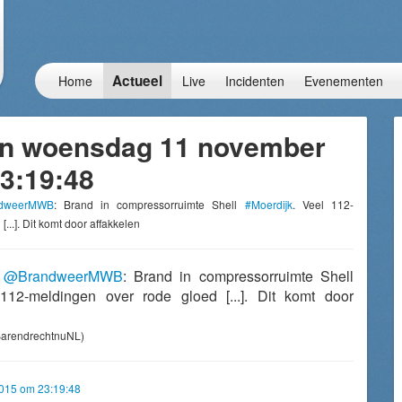
Actueel
Home
Live
Incidenten
Evenementen
an woensdag 11 november
3:19:48
dweerMWB
: Brand in compressorruimte Shell
#Moerdijk
. Veel 112-
...]. Dit komt door affakkelen
T
@BrandweerMWB
: Brand in compressorruimte Shell
112-meldingen over rode gloed [...]. Dit komt door
arendrechtnuNL)
015 om 23:19:48