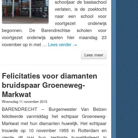
schooljaar de basisschool
verlaten, is de zoektocht
naar een school voor
voortgezet onderwijs
begonnen. De Barendrechtse scholen voor
voortgezet onderwijs spelen hier maandag 23
november op in met …
Lees verder
→
Lees meer
Felicitaties voor diamanten
bruidspaar Groeneweg-
Markwat
Woensdag 11 november 2015
BARENDRECHT – Burgemeester Van Belzen
feliciteerde vanmiddag het echtpaar Groeneweg-
Markwat met hun diamanten huwelijk. Het echtpaar
trouwde op 10 november 1955 in Rotterdam en
vierde dit jaar hun zestigste huwelijksfeest in