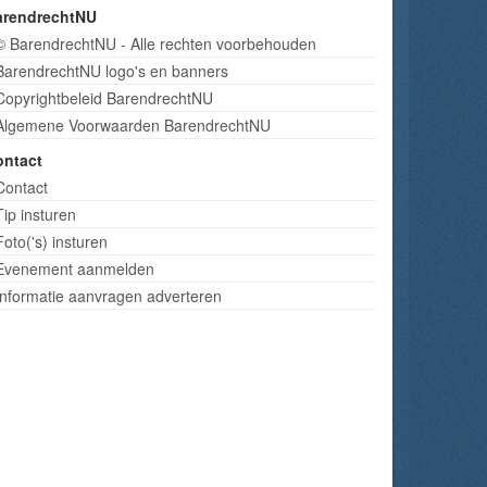
arendrechtNU
© BarendrechtNU - Alle rechten voorbehouden
BarendrechtNU logo's en banners
Copyrightbeleid BarendrechtNU
Algemene Voorwaarden BarendrechtNU
ontact
Contact
Tip insturen
Foto('s) insturen
Evenement aanmelden
Informatie aanvragen adverteren