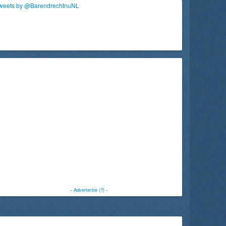
weets by @BarendrechtnuNL
-
Advertentie (?)
-