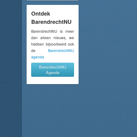
Ontdek
BarendrechtNU
BarendrechtNU is meer
dan alleen nieuws, we
hebben bijvoorbeeld ook
de
BarendrechtNU
agenda
BarendrechtNU
Agenda