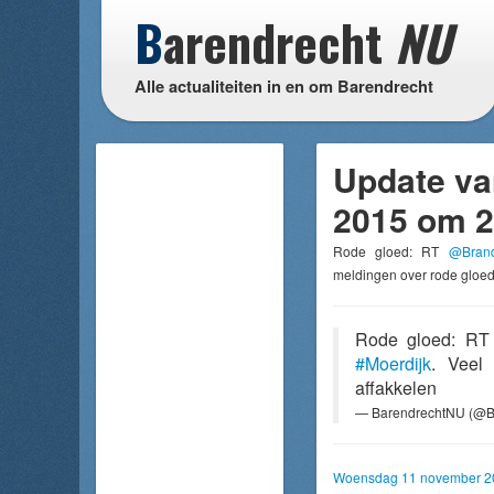
B
arendrecht
NU
Alle actualiteiten in en om Barendrecht
Update v
2015 om 2
Rode gloed: RT
@Bran
meldingen over rode gloed [
Rode gloed: R
#Moerdijk
. Veel 
affakkelen
— BarendrechtNU (@B
Woensdag 11 november 2