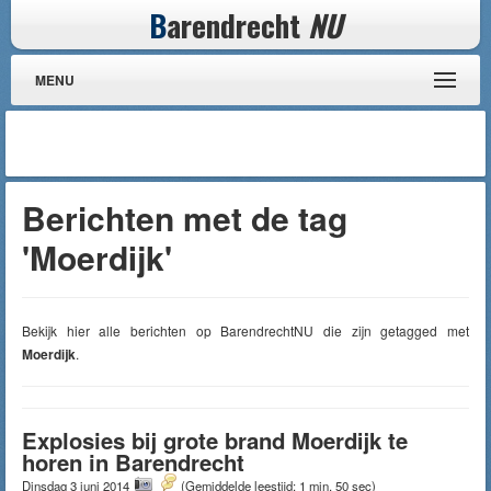
B
arendrecht
NU
MENU
Berichten met de tag
'Moerdijk'
Bekijk hier alle berichten op BarendrechtNU die zijn getagged met
Moerdijk
.
Explosies bij grote brand Moerdijk te
horen in Barendrecht
Dinsdag 3 juni 2014
(Gemiddelde leestijd: 1 min, 50 sec)