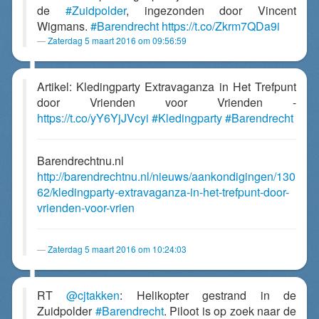
de
#Zuidpolder
, ingezonden door Vincent
Wigmans.
#Barendrecht
https://t.co/Zkrm7QDa9i
Zaterdag 5 maart 2016 om 09:56:59
Artikel: Kledingparty Extravaganza in Het Trefpunt
door Vrienden voor Vrienden -
https://t.co/yY6YjJVcyi
#Kledingparty
#Barendrecht
Barendrechtnu.nl
http://barendrechtnu.nl/nieuws/aankondigingen/130
62/kledingparty-extravaganza-in-het-trefpunt-door-
vrienden-voor-vrien
Zaterdag 5 maart 2016 om 10:24:03
RT
@cjtakken
: Helikopter gestrand in de
Zuidpolder
#Barendrecht
. Piloot is op zoek naar de