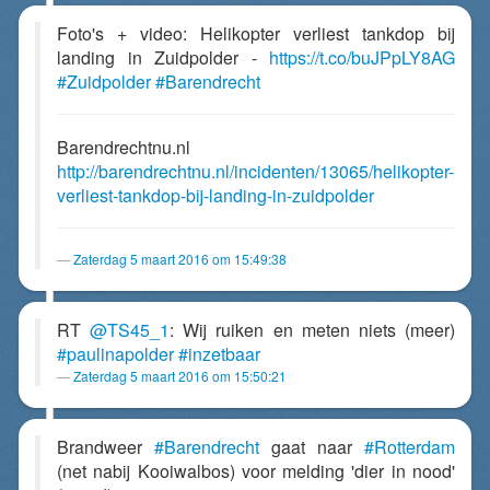
Foto's + video: Helikopter verliest tankdop bij
landing in Zuidpolder -
https://t.co/buJPpLY8AG
#Zuidpolder
#Barendrecht
Barendrechtnu.nl
http://barendrechtnu.nl/incidenten/13065/helikopter-
verliest-tankdop-bij-landing-in-zuidpolder
Zaterdag 5 maart 2016 om 15:49:38
RT
@TS45_1
: Wij ruiken en meten niets (meer)
#paulinapolder
#inzetbaar
Zaterdag 5 maart 2016 om 15:50:21
Brandweer
#Barendrecht
gaat naar
#Rotterdam
(net nabij Kooiwalbos) voor melding 'dier in nood'