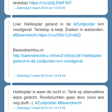
tankdop!
https://t.co/qQLZ69FXoT
Zaterdag 5 maart 2016 om 13:23:22
Live: Helikopter geland in de
#Zuidpolder
ivm
noodgeval. Tankdop is kwijt. Zoeken in weilanden.
#Barendrecht
https://t.co/5Sb1L916dQ
Barendrechtnu.nl
http://barendrechtnu.nl/live/218/foto/281/helikopter-
geland-in-de-zuidpolder-ivm-noodgeval
Zaterdag 5 maart 2016 om 13:54:33
Helikopter is weer de lucht in. Tank op alternatieve
wijze gedicht. Rondvluchten gaan door (voor wie
nog durft ;-).
#Zuidpolder
#Barendrecht
Zaterdag 5 maart 2016 om 14:13:05