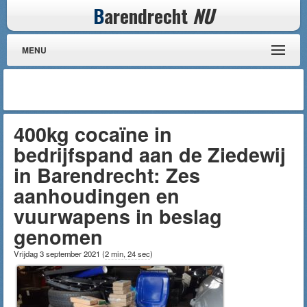
B
arendrecht
NU
MENU
400kg cocaïne in
bedrijfspand aan de Ziedewij
in Barendrecht: Zes
aanhoudingen en
vuurwapens in beslag
genomen
Vrijdag 3 september 2021
(
2 min, 24 sec
)