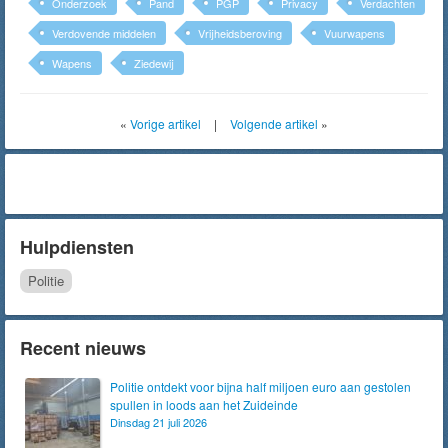
Onderzoek
Pand
PGP
Privacy
Verdachten
Verdovende middelen
Vrijheidsberoving
Vuurwapens
Wapens
Ziedewij
«
Vorige artikel
|
Volgende artikel
»
Hulpdiensten
Politie
Recent nieuws
Politie ontdekt voor bijna half miljoen euro aan gestolen
spullen in loods aan het Zuideinde
Dinsdag 21 juli 2026