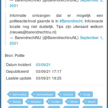
2021
Informatie ontvangen dat er mogelijk een
politieactie/inval gaande is in
#Barendrecht
. Info/exacte
locatie nog niet duidelijk. Tips zijn uiteraard welkom
(nieuws@barendrechtnu.nl)
— BarendrechtNU (@BarendrechtnuNL)
September 1,
2021
Bron:
Politie
Datum incident
03/09/21
Gepubliceerd
03/09/21 17:17
Laatste update
03/09/21 19:25
Aanhouding
Aanhoudingen
Cocaïne
Drugs
Ebweg
Gesloten
Invallen
Minitie
Moord