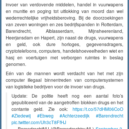
invoer van verdovende middelen, handel in vuurwapens
en munitie en poging tot uitlokking van moord dan wel
wederrechtelijke vrijheidsberoving. Bij de doorzoekingen
van zeven woningen en zes bedrijfspanden in Rotterdam,
Barendrecht, Alblasserdam, Mijnsheerenland,
Heerjansdam en Hapert, zijn naast de drugs, vuurwapens
en geld, ook dure horloges, gegevensdragers,
cryptotelefoons, computers, handelshoeveelheden wiet en
hasj en voertuigen met verborgen ruimtes in beslag
genomen.
Eén van de mannen wordt verdacht van het met zijn
computer illegaal binnentreden van computersystemen
van logistieke bedrijven voor de invoer van drugs.
Update: De politie heeft nog een aantal foto’s
gepubliceerd van de aangetroffen blokken drugs en het
contante geld. Zie ook:
https://t.co/57dHM06CoO
#Ziedewij
#Ebweg
#Achterzeedijk
#Barendrecht
pic.twitter.com/Uh3cT8FfHJ
— BarendrechtNU (@BarendrechtnuNL)
September 3,