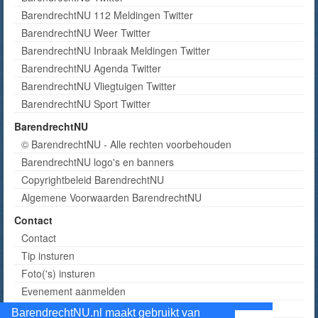
BarendrechtNU 112 Meldingen Twitter
BarendrechtNU Weer Twitter
BarendrechtNU Inbraak Meldingen Twitter
BarendrechtNU Agenda Twitter
BarendrechtNU Vliegtuigen Twitter
BarendrechtNU Sport Twitter
BarendrechtNU
© BarendrechtNU - Alle rechten voorbehouden
BarendrechtNU logo's en banners
Copyrightbeleid BarendrechtNU
Algemene Voorwaarden BarendrechtNU
Contact
Contact
Tip insturen
Foto('s) insturen
Evenement aanmelden
Informatie aanvragen adverteren
BarendrechtNU.nl maakt gebruikt van