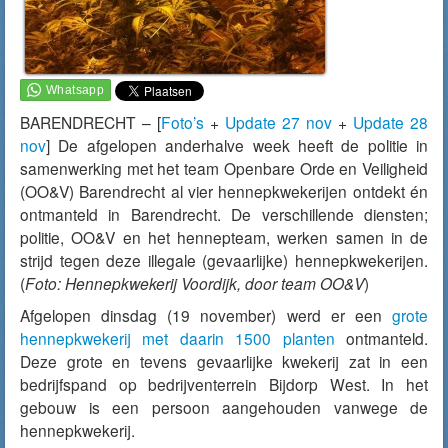
BARENDRECHT – [
Foto’s
+
Update 27 nov
+
Update 28
nov
] De afgelopen anderhalve week heeft de politie in
samenwerking met het team Openbare Orde en Veiligheid
(OO&V) Barendrecht al vier hennepkwekerijen ontdekt én
ontmanteld in Barendrecht. De verschillende diensten;
politie, OO&V en het hennepteam, werken samen in de
strijd tegen deze illegale (gevaarlijke) hennepkwekerijen.
(
Foto: Hennepkwekerij Voordijk, door team OO&V
)
Afgelopen dinsdag (19 november) werd er een
grote
hennepkwekerij met daarin 1500 planten
ontmanteld.
Deze grote en tevens gevaarlijke kwekerij zat in een
bedrijfspand op bedrijventerrein Bijdorp West. In het
gebouw is een persoon aangehouden vanwege de
hennepkwekerij.