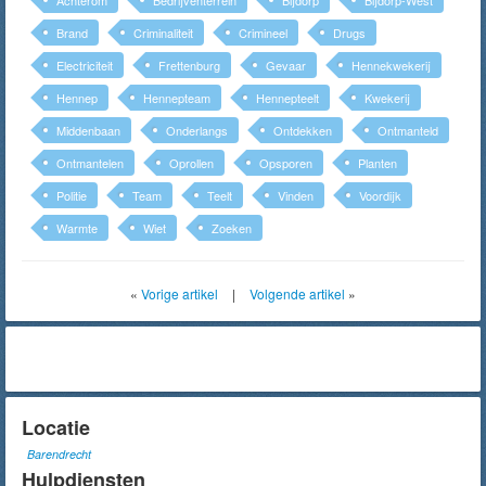
Achterom
Bedrijventerrein
Bijdorp
Bijdorp-West
Brand
Criminaliteit
Crimineel
Drugs
Electriciteit
Frettenburg
Gevaar
Hennekwekerij
Hennep
Hennepteam
Hennepteelt
Kwekerij
Middenbaan
Onderlangs
Ontdekken
Ontmanteld
Ontmantelen
Oprollen
Opsporen
Planten
Politie
Team
Teelt
Vinden
Voordijk
Warmte
Wiet
Zoeken
«
Vorige artikel
|
Volgende artikel
»
Locatie
Barendrecht
Hulpdiensten