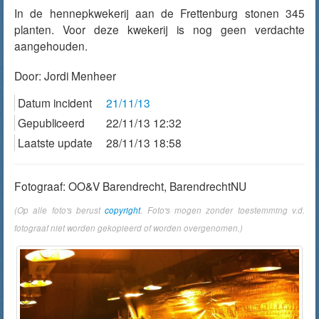
In de hennepkwekerij aan de Frettenburg stonen 345
planten. Voor deze kwekerij is nog geen verdachte
aangehouden.
Door:
Jordi Menheer
Datum incident
21/11/13
Gepubliceerd
22/11/13 12:32
Laatste update
28/11/13 18:58
Fotograaf: OO&V Barendrecht, BarendrechtNU
(Op alle foto's berust
copyright
. Foto's mogen zonder toestemming v.d.
fotograaf niet worden gekopieerd of worden overgenomen.)