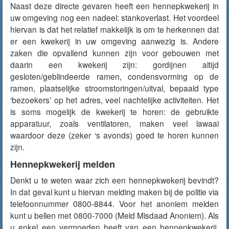
Naast deze directe gevaren heeft een hennepkwekerij in
uw omgeving nog een nadeel: stankoverlast. Het voordeel
hiervan is dat het relatief makkelijk is om te herkennen dat
er een kwekerij in uw omgeving aanwezig is. Andere
zaken die opvallend kunnen zijn voor gebouwen met
daarin een kwekerij zijn: gordijnen altijd
gesloten/geblindeerde ramen, condensvorming op de
ramen, plaatselijke stroomstoringen/uitval, bepaald type
‘bezoekers’ op het adres, veel nachtelijke activiteiten. Het
is soms mogelijk de kwekerij te horen: de gebruikte
apparatuur, zoals ventilatoren, maken veel lawaai
waardoor deze (zeker ‘s avonds) goed te horen kunnen
zijn.
Hennepkwekerij melden
Denkt u te weten waar zich een hennepkwekerij bevindt?
In dat geval kunt u hiervan melding maken bij de politie via
telefoonnummer 0800-8844. Voor het anoniem melden
kunt u bellen met 0800-7000 (Meld Misdaad Anoniem). Als
u enkel een vermoeden heeft van een hennepkwekerij,