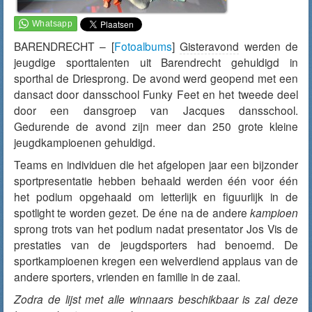
BARENDRECHT – [
Fotoalbums
]
Gisteravond
werden de
jeugdige sporttalenten uit Barendrecht gehuldigd in
sporthal de Driesprong. De avond werd geopend met een
dansact door dansschool Funky Feet en het tweede deel
door een dansgroep van Jacques dansschool.
Gedurende de avond zijn meer dan 250 grote kleine
jeugdkampioenen gehuldigd.
Teams en individuen die het afgelopen jaar een bijzonder
sportpresentatie hebben behaald werden één voor één
het podium opgehaald om letterlijk en figuurlijk in de
spotlight te worden gezet. De éne na de andere
kampioen
sprong trots van het podium nadat presentator Jos Vis de
prestaties van de jeugdsporters had benoemd. De
sportkampioenen kregen een welverdiend applaus van de
andere sporters, vrienden en familie in de zaal.
Zodra de lijst met alle winnaars beschikbaar is zal deze