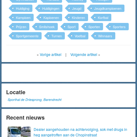
Huldiging
Huldigingen
Jeugd
Jeugdkampioenen
Kampioen
Kapioenen
Kinderen
Korfbal
Prijzen
Smitshoek
Sport
Sporten
Sporters
Sportgemeente
Turnen
Voetbal
Winnaars
«
Vorige artikel
|
Volgende artikel
»
Locatie
Sporthal de Driesprong, Barendrecht
Recent nieuws
Dealer aangehouden na achtervolging, sok met drugs in
heg aangetroffen aan de Chopinstraat