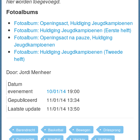
hier worden toegevoegd.
Fotoalbums
Fotoalbum: Openingsact, Huldiging Jeugdkampioenen
Fotoalbum: Huldiging Jeugdkampioenen (Eerste helft)
Fotoalbum: Openingsact na pauze, Huldiging
Jeugdkampioenen
Fotoalbum: Huldiging Jeugdkampioenen (Tweede
helft)
Door:
Jordi Menheer
Datum
evenement
10/01/14
19:00
Gepubliceerd
11/01/14 13:34
Laatste update
11/01/14 13:50
Barendrecht
Basketbal
Bewegen
Driesprong
Gymnastiek
Handbal
Hockey
Huldigen