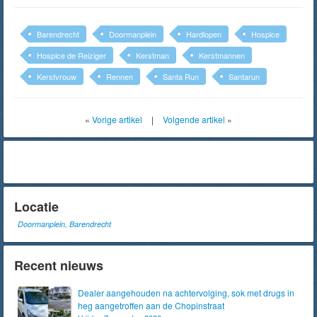
Barendrecht
Doormanplein
Hardlopen
Hospice
Hospice de Reiziger
Kerstman
Kerstmannen
Kerstvrouw
Rennen
Santa Run
Santarun
«
Vorige artikel
|
Volgende artikel
»
Locatie
Doormanplein, Barendrecht
Recent nieuws
Dealer aangehouden na achtervolging, sok met drugs in
heg aangetroffen aan de Chopinstraat