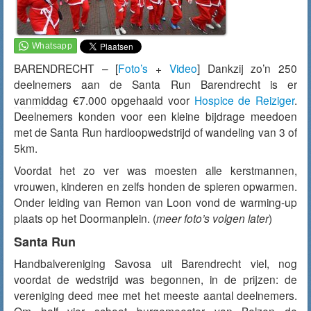
BARENDRECHT – [
Foto’s
+
Video
] Dankzij zo’n 250
deelnemers aan de Santa Run Barendrecht is er
vanmiddag
€7.000 opgehaald voor
Hospice de Reiziger
.
Deelnemers konden voor een kleine bijdrage meedoen
met de Santa Run hardloopwedstrijd of wandeling van 3 of
5km.
Voordat het zo ver was moesten alle kerstmannen,
vrouwen, kinderen en zelfs honden de spieren opwarmen.
Onder leiding van Remon van Loon vond de warming-up
plaats op het Doormanplein. (
meer foto’s volgen later
)
Santa Run
Handbalvereniging Savosa uit Barendrecht viel, nog
voordat de wedstrijd was begonnen, in de prijzen: de
vereniging deed mee met het meeste aantal deelnemers.