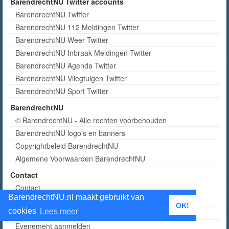
BarendrechtNU Twitter accounts
BarendrechtNU Twitter
BarendrechtNU 112 Meldingen Twitter
BarendrechtNU Weer Twitter
BarendrechtNU Inbraak Meldingen Twitter
BarendrechtNU Agenda Twitter
BarendrechtNU Vliegtuigen Twitter
BarendrechtNU Sport Twitter
BarendrechtNU
© BarendrechtNU - Alle rechten voorbehouden
BarendrechtNU logo's en banners
Copyrightbeleid BarendrechtNU
Algemene Voorwaarden BarendrechtNU
Contact
Contact
BarendrechtNU.nl maakt gebruikt van
Tip insturen
OK!
cookies
Lees meer
Foto('s) insturen
Evenement aanmelden