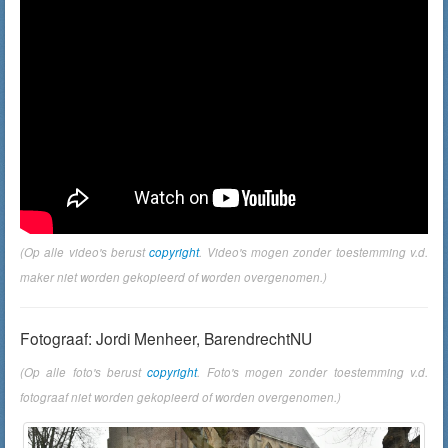
(Op alle video's berust
copyright
. Video's mogen zonder toestemming v.d.
maker niet worden gekopieerd of worden overgenomen.)
Fotograaf: Jordi Menheer, BarendrechtNU
(Op alle foto's berust
copyright
. Foto's mogen zonder toestemming v.d.
fotograaf niet worden gekopieerd of worden overgenomen.)