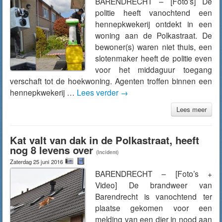
BARENDRECHT – [Foto’s] De
politie heeft vanochtend een
hennepkwekerij ontdekt in een
woning aan de Polkastraat. De
bewoner(s) waren niet thuis, een
slotenmaker heeft de politie even
voor het middaguur toegang
verschaft tot de hoekwoning. Agenten troffen binnen een
hennepkwekerij …
Lees verder
→
Lees meer
Kat valt van dak in de Polkastraat, heeft
nog 8 levens over
(Incident)
Zaterdag 25 juni 2016
BARENDRECHT – [Foto’s +
Video] De brandweer van
Barendrecht is vanochtend ter
plaatse gekomen voor een
melding van een dier in nood aan