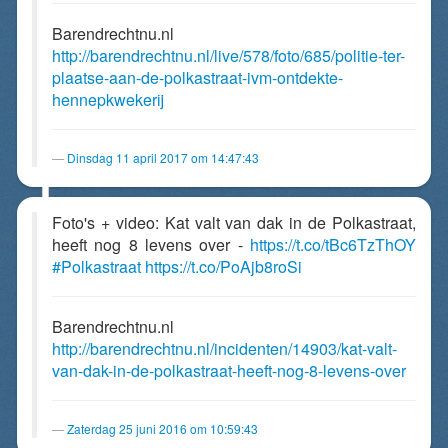
Barendrechtnu.nl
http://barendrechtnu.nl/live/578/foto/685/politie-ter-
plaatse-aan-de-polkastraat-ivm-ontdekte-
hennepkwekerij
Dinsdag 11 april 2017 om 14:47:43
Foto's + video: Kat valt van dak in de Polkastraat,
heeft nog 8 levens over -
https://t.co/tBc6TzThOY
#Polkastraat
https://t.co/PoAjb8roSi
Barendrechtnu.nl
http://barendrechtnu.nl/incidenten/14903/kat-valt-
van-dak-in-de-polkastraat-heeft-nog-8-levens-over
Zaterdag 25 juni 2016 om 10:59:43