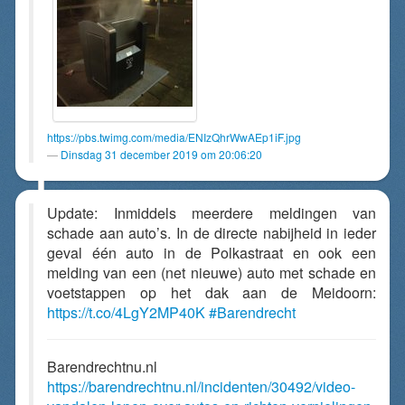
https://pbs.twimg.com/media/ENIzQhrWwAEp1iF.jpg
Dinsdag 31 december 2019 om 20:06:20
Update: Inmiddels meerdere meldingen van
schade aan auto’s. In de directe nabijheid in ieder
geval één auto in de Polkastraat en ook een
melding van een (net nieuwe) auto met schade en
voetstappen op het dak aan de Meidoorn:
https://t.co/4LgY2MP40K
#Barendrecht
Barendrechtnu.nl
https://barendrechtnu.nl/incidenten/30492/video-