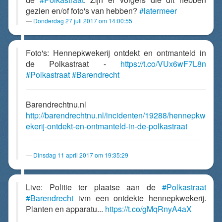
gezien en/of foto's van hebben?
#latermeer
Donderdag 27 juli 2017 om 14:00:55
Foto's: Hennepkwekerij ontdekt en ontmanteld in
de Polkastraat -
https://t.co/VUx6wF7L8n
#Polkastraat
#Barendrecht
Barendrechtnu.nl
http://barendrechtnu.nl/incidenten/19288/hennepkw
ekerij-ontdekt-en-ontmanteld-in-de-polkastraat
Dinsdag 11 april 2017 om 19:35:29
Live: Politie ter plaatse aan de
#Polkastraat
#Barendrecht
ivm een ontdekte hennepkwekerij.
Planten en apparatu...
https://t.co/gMqRnyA4aX