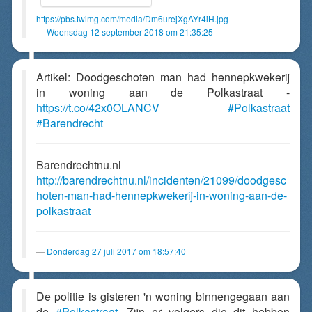
https://pbs.twimg.com/media/Dm6urejXgAYr4iH.jpg
Woensdag 12 september 2018 om 21:35:25
Artikel: Doodgeschoten man had hennepkwekerij
in woning aan de Polkastraat -
https://t.co/42x0OLANCV
#Polkastraat
#Barendrecht
Barendrechtnu.nl
http://barendrechtnu.nl/incidenten/21099/doodgesc
hoten-man-had-hennepkwekerij-in-woning-aan-de-
polkastraat
Donderdag 27 juli 2017 om 18:57:40
De politie is gisteren 'n woning binnengegaan aan
de
#Polkastraat
. Zijn er volgers die dit hebben