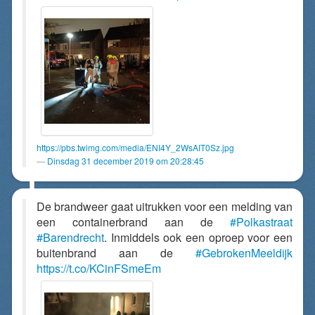
https://pbs.twimg.com/media/ENI4Y_2WsAIT0Sz.jpg
Dinsdag 31 december 2019 om 20:28:45
De brandweer gaat uitrukken voor een melding van
een containerbrand aan de
#Polkastraat
#Barendrecht
. Inmiddels ook een oproep voor een
buitenbrand aan de
#GebrokenMeeldijk
https://t.co/KCinFSmeEm