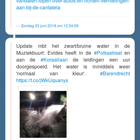
vandalen-lopen-over-autos-en-richten-vernielingen-
aan-bij-de-cantatela
Zondag 23 juni 2019 om 12:34:09
Update mbt het zwart/bruine water in de
Muziekbuurt: Evides heeft in de
#Polkastraat
en
aan de
#Koraallaan
de leidingen een uur
doorgespoeld. Het water is inmiddels weer
'normaal van kleur'.
#Barendrecht
https://t.co/jWkUquanys