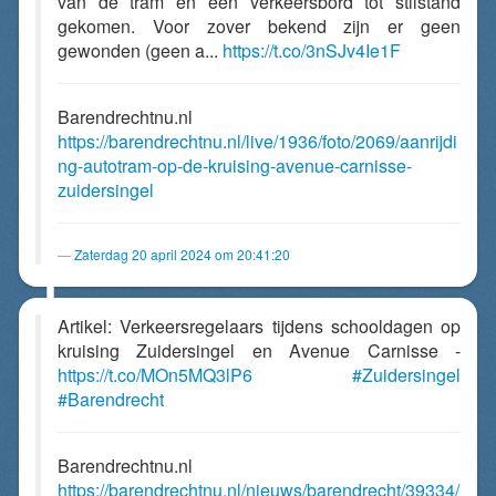
van de tram en een verkeersbord tot stilstand
gekomen. Voor zover bekend zijn er geen
gewonden (geen a...
https://t.co/3nSJv4Ie1F
Barendrechtnu.nl
https://barendrechtnu.nl/live/1936/foto/2069/aanrijdi
ng-autotram-op-de-kruising-avenue-carnisse-
zuidersingel
Zaterdag 20 april 2024 om 20:41:20
Artikel: Verkeersregelaars tijdens schooldagen op
kruising Zuidersingel en Avenue Carnisse -
https://t.co/MOn5MQ3lP6
#Zuidersingel
#Barendrecht
Barendrechtnu.nl
https://barendrechtnu.nl/nieuws/barendrecht/39334/