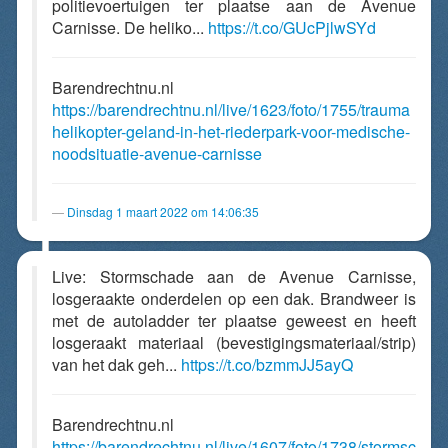
politievoertuigen ter plaatse aan de Avenue
Carnisse. De heliko...
https://t.co/GUcPjlwSYd
Barendrechtnu.nl
https://barendrechtnu.nl/live/1623/foto/1755/trauma
helikopter-geland-in-het-riederpark-voor-medische-
noodsituatie-avenue-carnisse
Dinsdag 1 maart 2022 om 14:06:35
Live: Stormschade aan de Avenue Carnisse,
losgeraakte onderdelen op een dak. Brandweer is
met de autoladder ter plaatse geweest en heeft
losgeraakt materiaal (bevestigingsmateriaal/strip)
van het dak geh...
https://t.co/bzmmJJ5ayQ
Barendrechtnu.nl
https://barendrechtnu.nl/live/1607/foto/1738/stormsc