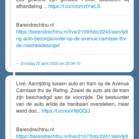
afhandeling ...
https://t.co/nmzvztYwLS
Barendrechtnu.nl
https://barendrechtnu.nl/live/2109/foto/2243/aanrijdi
ng-auto-bezorgscooter-op-de-avenue-carnisse-thv-
de-meerwedesingel
Dinsdag 22 april 2025 om 20:36:10
Live: Aanrijding tussen auto en tram op de Avenue
Carnisse thv de Reling. Zowel de auto als de tram
zijn beschadigd aan de voorzijde. De bestuurder
van de auto wilde de trambaan oversteken, maar
werd doo...
https://t.co/esVf9jQQiJ
Barendrechtnu.nl
https://barendrechtnu.nl/live/2107/foto/2241/aanrijdi