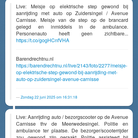
Live: Meisje op elektrische step gewond bij
aanrijding met auto op Zuidersingel / Avenue
Carnisse. Meisje van de step op de brancard
gelegd en inmiddels in de ambulance.
Personenauto heeft geen zichtbare...
https://t.co/gogHCnfVHA
Barendrechtnu.nl
https://barendrechtnu.nl/live/2143/foto/2277/meisje-
op-elektrische-step-gewond-bij-aanrijding-met-
auto-op-zuidersingel-avenue-carnisse
Zondag 22 juni 2025 om 16:31:18
Live: Aanrijding auto / bezorgscooter op de Avenue
Carnisse thv de Meerwedesingel. Politie en
ambulance ter plaatse. De bezorger/scooterrijder
zou gewond zijn geraakt. Politie assisteert bij