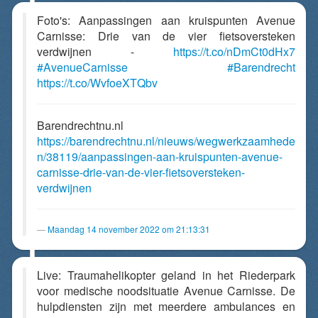
Foto's: Aanpassingen aan kruispunten Avenue
Carnisse: Drie van de vier fietsoversteken
verdwijnen -
https://t.co/nDmCt0dHx7
#AvenueCarnisse
#Barendrecht
https://t.co/WvfoeXTQbv
Barendrechtnu.nl
https://barendrechtnu.nl/nieuws/wegwerkzaamhede
n/38119/aanpassingen-aan-kruispunten-avenue-
carnisse-drie-van-de-vier-fietsoversteken-
verdwijnen
Maandag 14 november 2022 om 21:13:31
Live: Traumahelikopter geland in het Riederpark
voor medische noodsituatie Avenue Carnisse. De
hulpdiensten zijn met meerdere ambulances en