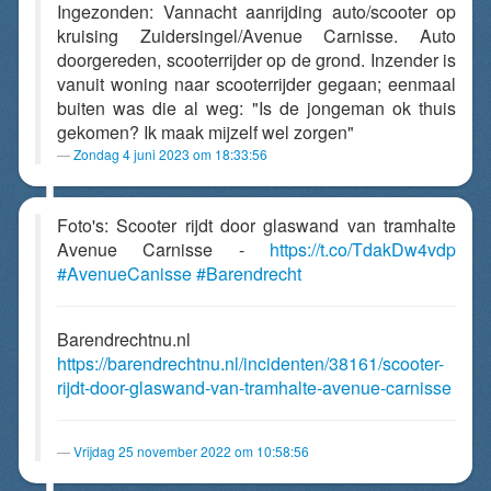
Ingezonden: Vannacht aanrijding auto/scooter op
kruising Zuidersingel/Avenue Carnisse. Auto
doorgereden, scooterrijder op de grond. Inzender is
vanuit woning naar scooterrijder gegaan; eenmaal
buiten was die al weg: "Is de jongeman ok thuis
gekomen? Ik maak mijzelf wel zorgen"
Zondag 4 juni 2023 om 18:33:56
Foto's: Scooter rijdt door glaswand van tramhalte
Avenue Carnisse -
https://t.co/TdakDw4vdp
#AvenueCanisse
#Barendrecht
Barendrechtnu.nl
https://barendrechtnu.nl/incidenten/38161/scooter-
rijdt-door-glaswand-van-tramhalte-avenue-carnisse
Vrijdag 25 november 2022 om 10:58:56