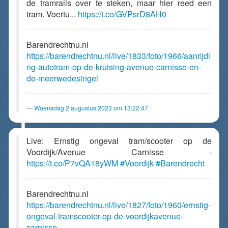
de tramrails over te steken, maar hier reed een
tram. Voertu...
https://t.co/GVPsrD8AH0
Barendrechtnu.nl
https://barendrechtnu.nl/live/1833/foto/1966/aanrijdi
ng-autotram-op-de-kruising-avenue-carnisse-en-
de-meerwedesingel
Woensdag 2 augustus 2023 om 13:22:47
Live: Ernstig ongeval tram/scooter op de
Voordijk/Avenue Carnisse -
https://t.co/P7vQA18yWM
#Voordijk
#Barendrecht
Barendrechtnu.nl
https://barendrechtnu.nl/live/1827/foto/1960/ernstig-
ongeval-tramscooter-op-de-voordijkavenue-
carnisse