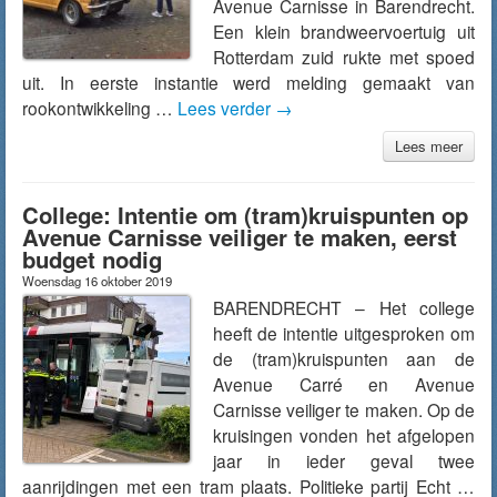
Avenue Carnisse in Barendrecht.
Een klein brandweervoertuig uit
Rotterdam zuid rukte met spoed
uit. In eerste instantie werd melding gemaakt van
rookontwikkeling …
Lees verder
→
Lees meer
College: Intentie om (tram)kruispunten op
Avenue Carnisse veiliger te maken, eerst
budget nodig
Woensdag 16 oktober 2019
BARENDRECHT – Het college
heeft de intentie uitgesproken om
de (tram)kruispunten aan de
Avenue Carré en Avenue
Carnisse veiliger te maken. Op de
kruisingen vonden het afgelopen
jaar in ieder geval twee
aanrijdingen met een tram plaats. Politieke partij Echt …