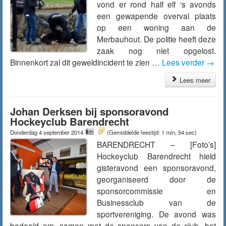
vond er rond half elf ‘s avonds
een gewapende overval plaats
op een woning aan de
Merbauhout. De politie heeft deze
zaak nog niet opgelost.
Binnenkort zal dit geweldincident te zien …
Lees verder
→
Lees meer
Johan Derksen bij sponsoravond
Hockeyclub Barendrecht
Donderdag 4 september 2014
(Gemiddelde leestijd: 1 min, 54 sec)
BARENDRECHT – [Foto’s]
Hockeyclub Barendrecht hield
gisteravond een sponsoravond,
georganiseerd door de
sponsorcommissie en
Businessclub van de
sportvereniging. De avond was
bedoeld om, samen met de sponsors van de club, het