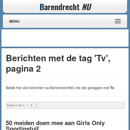
B
arendrecht
NU
MENU
Berichten met de tag 'Tv',
pagina 2
Bekijk hier alle berichten op BarendrechtNU die zijn getagged met
Tv
.
<
1
2
Pagina 2 van 2
50 meiden doen mee aan Girls Only
Sportinstuif