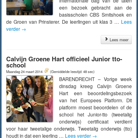
Internationale dag van de talen
een bezoek gebracht aan de
basisscholen CBS Smitshoek en
de Groen van Prinsterer. De leerlingen uit klas 3 …
Lees
verder
→
Lees meer
Calvijn Groene Hart officieel Junior tto-
school
Maandag 24 maart 2014
(Gemiddelde leestijd: 48 sec)
BARENDRECHT – Vorige week
dinsdag kreeg Calvijn Groene
Hart een beoordelingsbezoek
van het Europees Platform. Dit
platform moest beoordelen of de
school het Junior-tto (tweetalig
onderwijs) certificaat verdient
voor haar tweetalige onderwijs. Tweetalig onderwijs (tto)
houdt in dat een leerling …
Lees verder
→