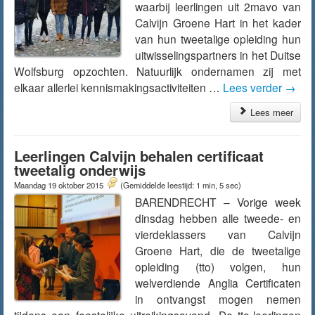
waarbij leerlingen uit 2mavo van
Calvijn Groene Hart in het kader
van hun tweetalige opleiding hun
uitwisselingspartners in het Duitse
Wolfsburg opzochten. Natuurlijk ondernamen zij met
elkaar allerlei kennismakingsactiviteiten …
Lees verder
→
Lees meer
Leerlingen Calvijn behalen certificaat
tweetalig onderwijs
Maandag 19 oktober 2015
(Gemiddelde leestijd: 1 min, 5 sec)
BARENDRECHT – Vorige week
dinsdag hebben alle tweede- en
vierdeklassers van Calvijn
Groene Hart, die de tweetalige
opleiding (tto) volgen, hun
welverdiende Anglia Certificaten
in ontvangst mogen nemen