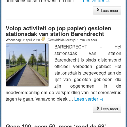
doorsteek tussen de west- en oost …
Lees verder
→
Lees meer
Volop activiteit op (op papier) gesloten
stationsdak van station Barendrecht
Woensdag 22 april 2020
(Gemiddelde leestijd: 1 min, 39 sec)
BARENDRECHT – Het
stationsdak van station
Barendrecht is sinds gisteravond
officieel verboden gebied: Het
stationsdak is toegevoegd aan de
lijst van gesloten gebieden die
zijn opgenomen in de
noodverordening om de verspreiding van het coronavirus
tegen te gaan. Vanavond bleek …
Lees verder
→
Lees meer
Geen 100, geen 50, maar ‘rond de 68’