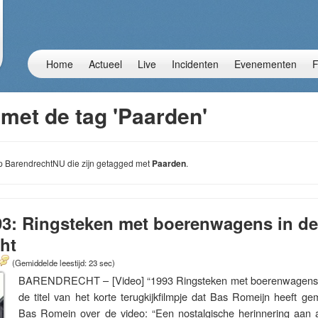
Home
Actueel
Live
Incidenten
Evenementen
F
met de tag 'Paarden'
 op BarendrechtNU die zijn getagged met
Paarden
.
93: Ringsteken met boerenwagens in de
ht
(Gemiddelde leestijd: 23 sec)
BARENDRECHT – [Video] “1993 Ringsteken met boerenwagens in
de titel van het korte terugkijkfilmpje dat Bas Romeijn heeft g
Bas Romein over de video: “Een nostalgische herinnering aan ag