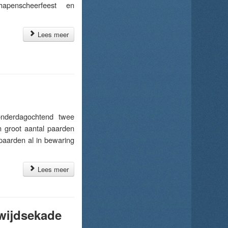
hapenscheerfeest en
Lees meer
onderdagochtend twee
 groot aantal paarden
paarden al in bewaring
Lees meer
ewijdsekade