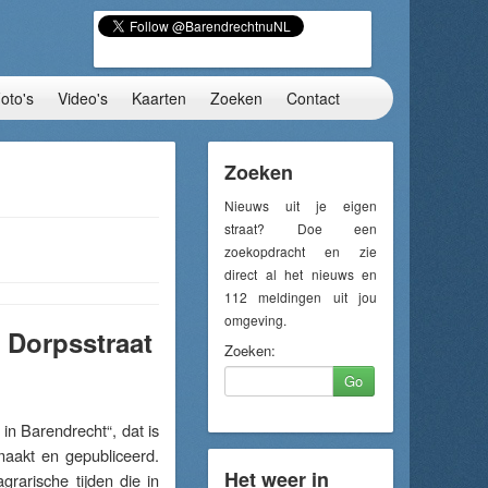
oto's
Video's
Kaarten
Zoeken
Contact
Zoeken
Nieuws uit je eigen
straat? Doe een
zoekopdracht en zie
direct al het nieuws en
112 meldingen uit jou
omgeving.
 Dorpsstraat
Zoeken:
Go
 Barendrecht“, dat is
emaakt en gepubliceerd.
Het weer in
rarische tijden die in