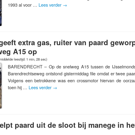
1993 al voor …
Lees verder
→
eeft extra gas, ruiter van paard gewor
weg A15 op
iddelde leestijd: 1 min, 28 sec)
BARENDRECHT – Op de snelweg A15 tussen de IJsselmond
Barendrechtseweg ontstond gistermiddag file omdat er twee paa
Volgens een betrokkene was een crossmotor hiervan de oorzaak
toen hij …
Lees verder
→
lpt paard uit de sloot bij manege in he