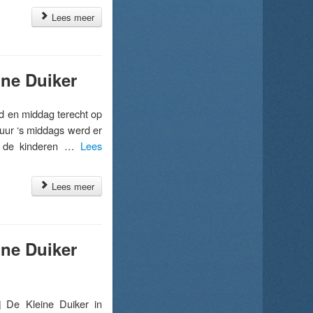
Lees meer
ine Duiker
 en middag terecht op
r uur ‘s middags werd er
or de kinderen …
Lees
Lees meer
ine Duiker
j De Kleine Duiker in