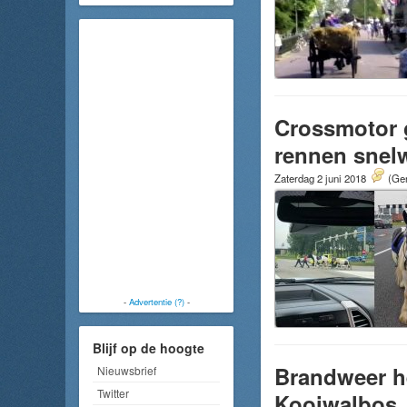
Crossmotor g
rennen snel
Zaterdag 2 juni 2018
(Gem
-
Advertentie (?)
-
Blijf op de hoogte
Brandweer he
Nieuwsbrief
Twitter
Kooiwalbos