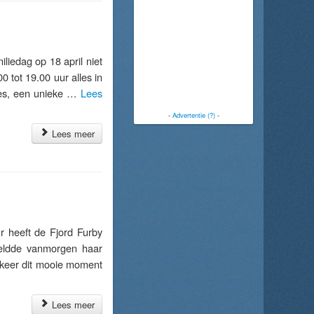
edag op 18 april niet
0 tot 19.00 uur alles in
les, een unieke …
Lees
-
Advertentie (?)
-
Lees meer
heeft de Fjord Furby
meldde vanmorgen haar
 keer dit mooie moment
Lees meer