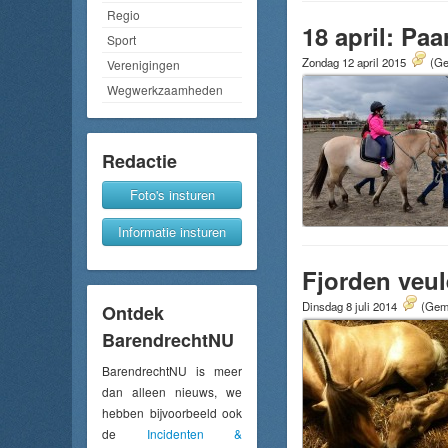
Regio
18 april: Pa
Sport
Zondag 12 april 2015
(Ge
Verenigingen
Wegwerkzaamheden
Redactie
Foto's insturen
Informatie insturen
Fjorden veul
Dinsdag 8 juli 2014
(Gemi
Ontdek
BarendrechtNU
BarendrechtNU is meer
dan alleen nieuws, we
hebben bijvoorbeeld ook
de
Incidenten &