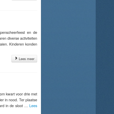
enscheerfeest en de
ren diverse activiteiten
 aaien. Kinderen konden
Lees meer
g
m kwart voor drie met
r in nood. Ter plaatse
ard in de sloot …
Lees