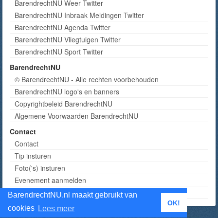
BarendrechtNU Weer Twitter
BarendrechtNU Inbraak Meldingen Twitter
BarendrechtNU Agenda Twitter
BarendrechtNU Vliegtuigen Twitter
BarendrechtNU Sport Twitter
BarendrechtNU
© BarendrechtNU - Alle rechten voorbehouden
BarendrechtNU logo's en banners
Copyrightbeleid BarendrechtNU
Algemene Voorwaarden BarendrechtNU
Contact
Contact
Tip insturen
Foto('s) insturen
Evenement aanmelden
Informatie aanvragen adverteren
BarendrechtNU.nl maakt gebruikt van
OK!
cookies
Lees meer