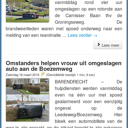
vanmiddag rond vier uur
omgeslagen op een rotonde aan
de Carnisser Baan thv de
Groningseweg. De
brandweerlieden waren met spoed onderweg naar een
melding van een reanimatie …
Lees verder
→
Lees meer
Omstanders helpen vrouw uit omgeslagen
auto aan de Boezemweg
Zaterdag 16 maart 2019
(Gemiddelde leestijd: 1 min, 9 sec)
BARENDRECHT – De
hulpdiensten werden vanmiddag
even na één uur met spoed
gealarmeerd voor een eenzijdig
ongeval op de
Leedeweg/Boezemweg. Hier
bleek een automobiliste van de
weg te zijn geraakt, op de zijkant terecht te zijn gekomen