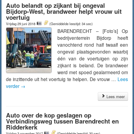
Auto belandt op zijkant bij ongeval
Bijdorp-West, brandweer helpt vrouw uit
voertuig
Vrijdag 29 juni 2018
(Gemiddelde leestijd: 34 sec)
BARENDRECHT – [Foto’s] Op
bedrijventerrein Bijdorp heeft
vanochtend rond half twaalf een
ongeval plaatsgevonden waarbij
één van de voertuigen op zijn
zijkant is beland. De brandweer
werd met spoed gealarmeerd om
de inzittende uit het voertuig te helpen. De vrouw …
Lees
verder
→
Lees meer
Auto over de kop geslagen op
Verbindingsweg tussen Barendrecht en
Ridderkerk
Vrijdag 3 november 2017
(Gemiddelde leestijd: 30 sec)