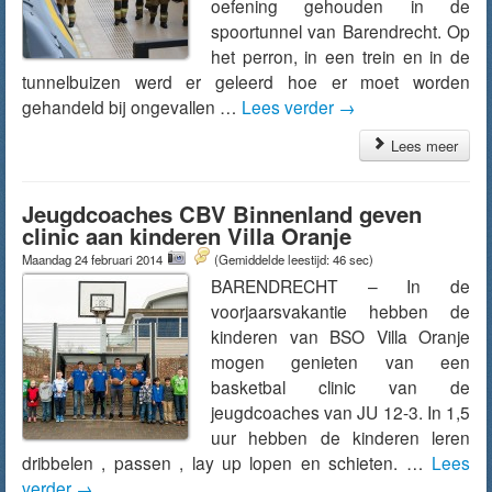
oefening gehouden in de
spoortunnel van Barendrecht. Op
het perron, in een trein en in de
tunnelbuizen werd er geleerd hoe er moet worden
gehandeld bij ongevallen …
Lees verder
→
Lees meer
Jeugdcoaches CBV Binnenland geven
clinic aan kinderen Villa Oranje
Maandag 24 februari 2014
(Gemiddelde leestijd: 46 sec)
BARENDRECHT – In de
voorjaarsvakantie hebben de
kinderen van BSO Villa Oranje
mogen genieten van een
basketbal clinic van de
jeugdcoaches van JU 12-3. In 1,5
uur hebben de kinderen leren
dribbelen , passen , lay up lopen en schieten. …
Lees
verder
→