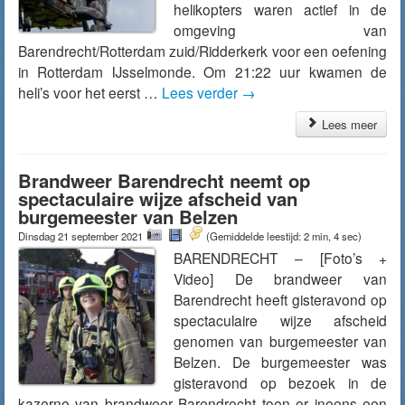
helikopters waren actief in de
omgeving van
Barendrecht/Rotterdam zuid/Ridderkerk voor een oefening
in Rotterdam IJsselmonde. Om 21:22 uur kwamen de
heli’s voor het eerst …
Lees verder
→
Lees meer
Brandweer Barendrecht neemt op
spectaculaire wijze afscheid van
burgemeester van Belzen
Dinsdag 21 september 2021
(Gemiddelde leestijd: 2 min, 4 sec)
BARENDRECHT – [Foto’s +
Video] De brandweer van
Barendrecht heeft gisteravond op
spectaculaire wijze afscheid
genomen van burgemeester van
Belzen. De burgemeester was
gisteravond op bezoek in de
kazerne van brandweer Barendrecht toen er ineens een