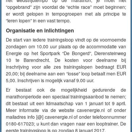
het wedstrijdtempo op de marathon; je moet niet
“opgebrand” zijn voordat de “echte race” moet beginnen;
er wordt gelopen in tempogroepen met als principe te
“leren lopen” in een vast tempo.
Organisatie en inlichtingen
De start van iedere trainingsloop vindt op de voornoemde
zondagen om 10.00 uur plaats op de accommodatie van
Energie op het Sportpark “De Bongerd”, Dierensteinweg
10 te Barendrecht. De kosten voor deelname bij
inschrijving voor alle zes trainingslopen bedraagt EUR
20,00; bij deelname aan een “losse” loop betaalt men EUR
5,00. Inschrijven is mogelijk vanaf 9.00 uur.
Er bestaat ook de mogelijkheid gedurende de
marathonperiode een speciaal trainingsaanbod te nemen;
dit bestaat uit een lidmaatschap van 1 januari tot 9 april.
Meer informatie via de website cavenergie.nl of onder
mailadres info [@] cavenergie.nl of onder telefoonnummer
0180-617023; u kunt dan vragen naar een looptrainer. De
eerste trainingsloop is op zondag 8 januari 2017.