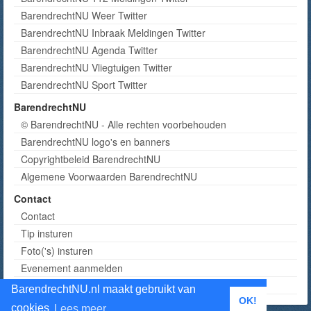
BarendrechtNU Weer Twitter
BarendrechtNU Inbraak Meldingen Twitter
BarendrechtNU Agenda Twitter
BarendrechtNU Vliegtuigen Twitter
BarendrechtNU Sport Twitter
BarendrechtNU
© BarendrechtNU - Alle rechten voorbehouden
BarendrechtNU logo's en banners
Copyrightbeleid BarendrechtNU
Algemene Voorwaarden BarendrechtNU
Contact
Contact
Tip insturen
Foto('s) insturen
Evenement aanmelden
Informatie aanvragen adverteren
BarendrechtNU.nl maakt gebruikt van
OK!
cookies
Lees meer