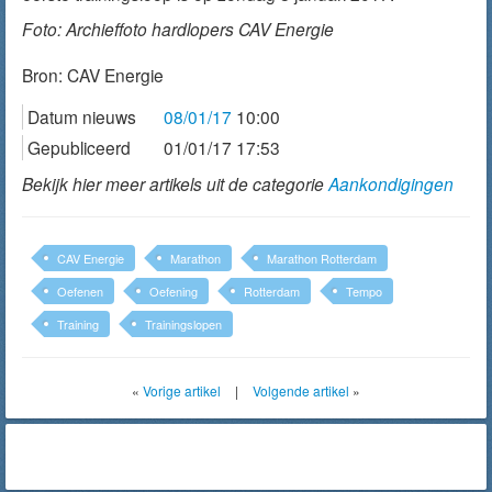
Foto: Archieffoto hardlopers CAV Energie
Bron:
CAV Energie
Datum nieuws
08/01/17
10:00
Gepubliceerd
01/01/17 17:53
Bekijk hier meer artikels uit de categorie
Aankondigingen
CAV Energie
Marathon
Marathon Rotterdam
Oefenen
Oefening
Rotterdam
Tempo
Training
Trainingslopen
«
Vorige artikel
|
Volgende artikel
»