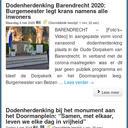
Dodenherdenking Barendrecht 2020:
Burgemeester legt krans namens alle
inwoners
Maandag 4 mei 2020
(Gemiddelde leestijd: 1 min, 22 sec)
BARENDRECHT – [Foto’s+
Video] In aangepaste vorm vond
vanavond dodenherdenking
plaats in de Oude Dorpskern van
Barendrecht. In verband met de
corona-maatregelen was er dit
jaar geen publiek programma en
bleef de Dorpskerk en het Doormanplein leeg.
Burgemeester van Belzen …
Lees verder
→
Lees meer
Dodenherdenking bij het monument aan
het Doormanplein: “Samen, met elkaar,
leven we elke dag in vrijheid”
Vrijdag 4 mei 2018
(Gemiddelde leestijd: 1 min, 33 sec)