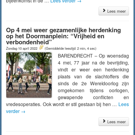
bijeenkomst in de …
Lees verder
→
Lees meer
Op 4 mei weer gezamenlijke herdenking
op het Doormanplein: “Vrijheid en
verbondenheid”
Zondag 10 april 2022
(Gemiddelde leestijd: 2 min, 4 sec)
BARENDRECHT – Op woensdag
4 mei, 77 jaar na de bevrijding,
vindt er weer een herdenking
plaats van de slachtoffers die
sinds de 2e Wereldoorlog zijn
omgekomen tijdens oorlogen,
gewapende conflicten en
vredesoperaties. Ook wordt er stil gestaan bij hen …
Lees
verder
→
Lees meer