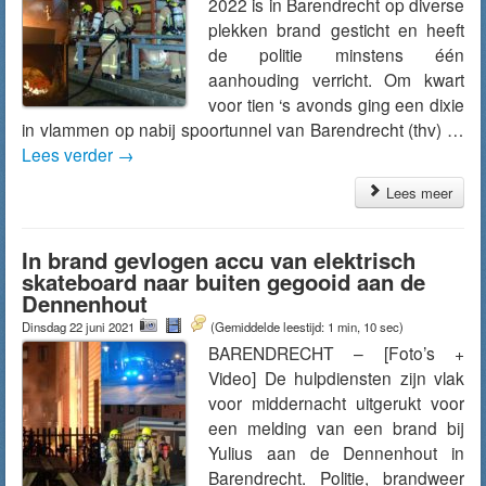
2022 is in Barendrecht op diverse
plekken brand gesticht en heeft
de politie minstens één
aanhouding verricht. Om kwart
voor tien ‘s avonds ging een dixie
in vlammen op nabij spoortunnel van Barendrecht (thv) …
Lees verder
→
Lees meer
In brand gevlogen accu van elektrisch
skateboard naar buiten gegooid aan de
Dennenhout
Dinsdag 22 juni 2021
(Gemiddelde leestijd: 1 min, 10 sec)
BARENDRECHT – [Foto’s +
Video] De hulpdiensten zijn vlak
voor middernacht uitgerukt voor
een melding van een brand bij
Yulius aan de Dennenhout in
Barendrecht. Politie, brandweer