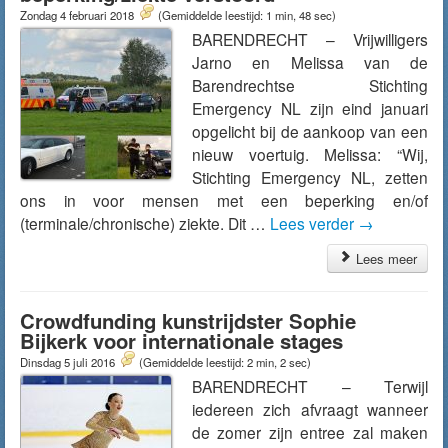
Zondag 4 februari 2018
(Gemiddelde leestijd: 1 min, 48 sec)
BARENDRECHT – Vrijwilligers
Jarno en Melissa van de
Barendrechtse Stichting
Emergency NL zijn eind januari
opgelicht bij de aankoop van een
nieuw voertuig. Melissa: “Wij,
Stichting Emergency NL, zetten
ons in voor mensen met een beperking en/of
(terminale/chronische) ziekte. Dit …
Lees verder
→
Lees meer
Crowdfunding kunstrijdster Sophie
Bijkerk voor internationale stages
Dinsdag 5 juli 2016
(Gemiddelde leestijd: 2 min, 2 sec)
BARENDRECHT – Terwijl
iedereen zich afvraagt wanneer
de zomer zijn entree zal maken