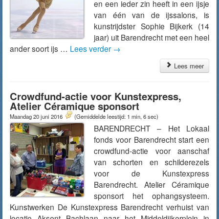
en een ieder zin heeft in een ijsje
van één van de ijssalons, is
kunstrijdster Sophie Bijkerk (14
jaar) uit Barendrecht met een heel
ander soort ijs …
Lees verder
→
Lees meer
Crowdfund-actie voor Kunstexpress,
Atelier Céramique sponsort
Maandag 20 juni 2016
(Gemiddelde leestijd: 1 min, 6 sec)
BARENDRECHT – Het Lokaal
fonds voor Barendrecht start een
crowdfund-actie voor aanschaf
van schorten en schilderezels
voor de Kunstexpress
Barendrecht. Atelier Céramique
sponsort het ophangsysteem.
Kunstwerken De Kunstexpress Barendrecht verhuist van
locatie Aksent Bachlaan naar het Middeldijkerplein in