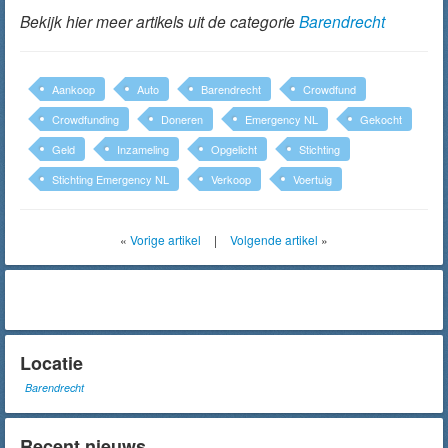
Bekijk hier meer artikels uit de categorie
Barendrecht
Aankoop
Auto
Barendrecht
Crowdfund
Crowdfunding
Doneren
Emergency NL
Gekocht
Geld
Inzameling
Opgelicht
Stichting
Stichting Emergency NL
Verkoop
Voertuig
«
Vorige artikel
|
Volgende artikel
»
Locatie
Barendrecht
Recent nieuws