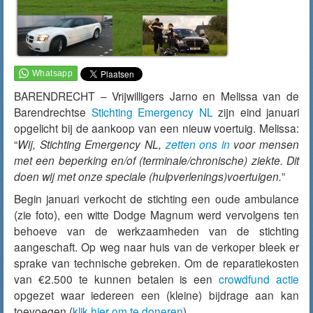
BARENDRECHT – Vrijwilligers Jarno en Melissa van de
Barendrechtse
Stichting Emergency NL
zijn eind januari
opgelicht bij de aankoop van een nieuw voertuig. Melissa:
“
Wij, Stichting Emergency NL,
zetten ons in
voor mensen
met een beperking en/of (terminale/chronische) ziekte. Dit
doen wij met onze speciale (hulpverlenings)voertuigen.
”
Begin januari verkocht de stichting een oude ambulance
(zie foto), een witte Dodge Magnum werd vervolgens ten
behoeve van de werkzaamheden van de stichting
aangeschaft. Op weg naar huis van de verkoper bleek er
sprake van technische gebreken. Om de reparatiekosten
van €2.500 te kunnen betalen is een
crowdfund actie
opgezet waar iedereen een (kleine) bijdrage aan kan
toevoegen (
klik hier om te doneren
).