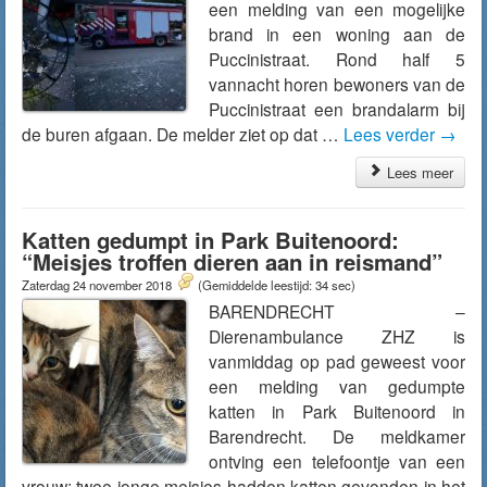
een melding van een mogelijke
brand in een woning aan de
Puccinistraat. Rond half 5
vannacht horen bewoners van de
Puccinistraat een brandalarm bij
de buren afgaan. De melder ziet op dat …
Lees verder
→
Lees meer
Katten gedumpt in Park Buitenoord:
“Meisjes troffen dieren aan in reismand”
Zaterdag 24 november 2018
(Gemiddelde leestijd: 34 sec)
BARENDRECHT –
Dierenambulance ZHZ is
vanmiddag op pad geweest voor
een melding van gedumpte
katten in Park Buitenoord in
Barendrecht. De meldkamer
ontving een telefoontje van een
vrouw: twee jonge meisjes hadden katten gevonden in het