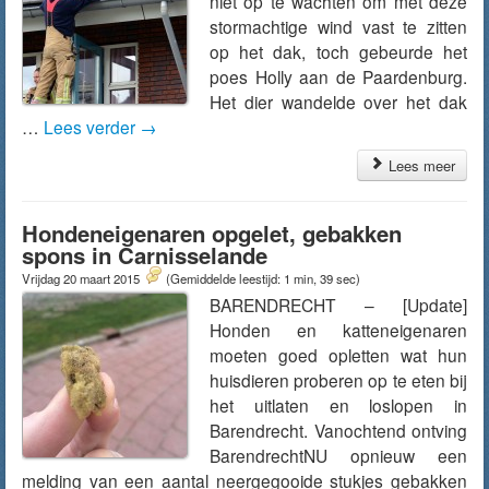
niet op te wachten om met deze
stormachtige wind vast te zitten
op het dak, toch gebeurde het
poes Holly aan de Paardenburg.
Het dier wandelde over het dak
…
Lees verder
→
Lees meer
Hondeneigenaren opgelet, gebakken
spons in Carnisselande
Vrijdag 20 maart 2015
(Gemiddelde leestijd: 1 min, 39 sec)
BARENDRECHT – [Update]
Honden en katteneigenaren
moeten goed opletten wat hun
huisdieren proberen op te eten bij
het uitlaten en loslopen in
Barendrecht. Vanochtend ontving
BarendrechtNU opnieuw een
melding van een aantal neergegooide stukjes gebakken