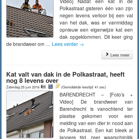
Video] Nadat een kat in de
Polkastraat gisteren één van zijn
negen levens verloor bij een val
van het dak, was er vanmiddag
opnieuw een eigenwijze kat een
dak opgeklommen. Dit keer ging
de brandweer om …
Lees verder
→
Lees meer
Kat valt van dak in de Polkastraat, heeft
nog 8 levens over
Zaterdag 25 juni 2016
(Gemiddelde leestijd: 41 sec)
BARENDRECHT – [Foto’s +
Video] De brandweer van
Barendrecht is vanochtend ter
plaatse gekomen voor een
melding van een dier in nood aan
de Polkastraat. Een kat bleek al
langere tijd, zeer waarschijnlijk