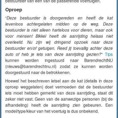
bestuurster van één van de passerende voertuigen.
Oproep
“
Deze bestuurder is doorgereden en heeft de kat
levenloos achtergelaten midden op de weg. Deze
bestuurder is niet alleen harteloos voor dieren, maar ook
voor mensen! Bikkel heeft de aanrijding helaas niet
overleefd. Nu zijn wij dringend opzoek naar deze
bestuurder en/of getuigen. Reed jij toevallig achter deze
auto of heb je iets van deze aanrijding gezien?
”
Tips
kunnen worden ingestuurd naar BarendrechtNU
(nieuws@barendrechtnu.nl) zodat ze kunnen worden
doorgestuurd naar de betrokkenen.
Hoewel het beschreven letsel aan de kat (details in deze
oproep weggelaten) doet vermoeden dat de bestuurder
iets moet hebben gemerkt van deze aanrijding, staat dit
zeker niet vast. Geen van de aanwezige personen (bij de
afhandeling) heeft de aanrijding zien gebeuren. Een
model/type/kleur van het voertuig is dus onbekend.