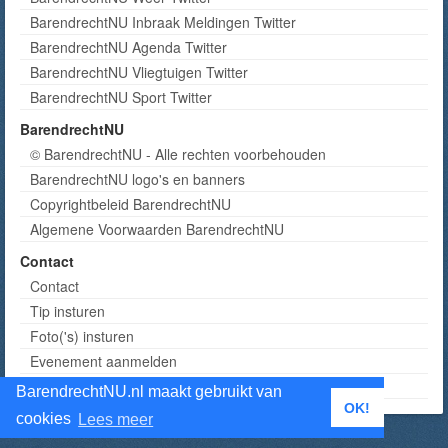
BarendrechtNU Inbraak Meldingen Twitter
BarendrechtNU Agenda Twitter
BarendrechtNU Vliegtuigen Twitter
BarendrechtNU Sport Twitter
BarendrechtNU
© BarendrechtNU - Alle rechten voorbehouden
BarendrechtNU logo's en banners
Copyrightbeleid BarendrechtNU
Algemene Voorwaarden BarendrechtNU
Contact
Contact
Tip insturen
Foto('s) insturen
Evenement aanmelden
Informatie aanvragen adverteren
BarendrechtNU.nl maakt gebruikt van
OK!
cookies
Lees meer