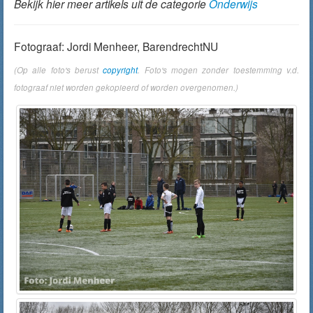
Bekijk hier meer artikels uit de categorie
Onderwijs
Fotograaf: Jordi Menheer, BarendrechtNU
(Op alle foto's berust
copyright
. Foto's mogen zonder toestemming v.d.
fotograaf niet worden gekopieerd of worden overgenomen.)