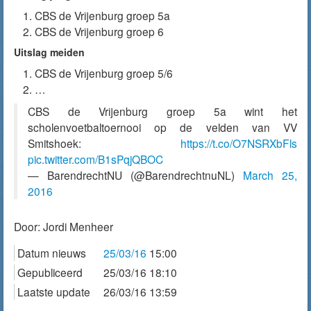
CBS de Vrijenburg groep 5a
CBS de Vrijenburg groep 6
Uitslag meiden
CBS de Vrijenburg groep 5/6
…
CBS de Vrijenburg groep 5a wint het
scholenvoetbaltoernooi op de velden van VV
Smitshoek:
https://t.co/O7NSRXbFls
pic.twitter.com/B1sPqjQBOC
— BarendrechtNU (@BarendrechtnuNL)
March 25,
2016
Door:
Jordi Menheer
Datum nieuws
25/03/16
15:00
Gepubliceerd
25/03/16 18:10
Laatste update
26/03/16 13:59