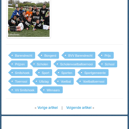
Barendrecht
Bongerd
BVV Barendrecht
Prijs
Prijzen
Scholen
Scholenvoetbaltoernooi
School
Smitshoek
Sport
Sporten
Sportgemeente
Toernooi
Uitslag
Voetbal
Voetbaltoernooi
VV Smitshoek
Winnaars
«
Vorige artikel
|
Volgende artikel
»