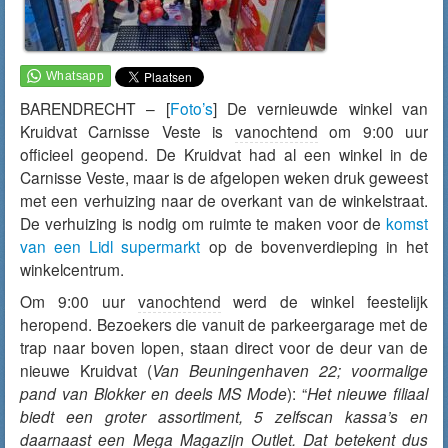
BARENDRECHT – [
Foto’s
] De vernieuwde winkel van
Kruidvat Carnisse Veste is
vanochtend
om 9:00 uur
officieel geopend. De Kruidvat had al een winkel in de
Carnisse Veste, maar is de afgelopen weken druk geweest
met een verhuizing naar de overkant van de winkelstraat.
De verhuizing is nodig om ruimte te maken voor de
komst
van een Lidl supermarkt
op de bovenverdieping in het
winkelcentrum.
Om 9:00 uur
vanochtend
werd de winkel feestelijk
heropend. Bezoekers die vanuit de parkeergarage met de
trap naar boven lopen, staan direct voor de deur van de
nieuwe Kruidvat (
Van Beuningenhaven 22; voormalige
pand van Blokker en deels MS Mode
): “
Het nieuwe filiaal
biedt een groter assortiment, 5 zelfscan kassa’s en
daarnaast een Mega Magazijn Outlet. Dat betekent dus