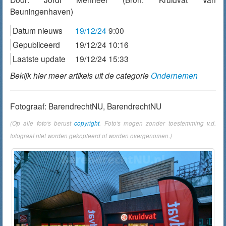
Beuningenhaven)
Datum nieuws
19/12/24
9:00
Gepubliceerd
19/12/24 10:16
Laatste update
19/12/24 15:33
Bekijk hier meer artikels uit de categorie
Ondernemen
Fotograaf: BarendrechtNU, BarendrechtNU
(Op alle foto's berust
copyright
. Foto's mogen zonder toestemming v.d.
fotograaf niet worden gekopieerd of worden overgenomen.)