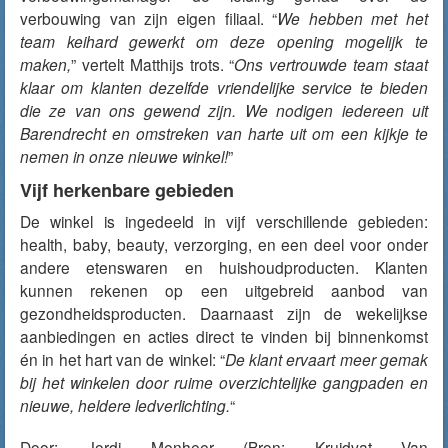
verbouwing van zijn eigen filiaal. “
We hebben met het
team keihard gewerkt om deze opening mogelijk te
maken,
” vertelt Matthijs trots. “
Ons vertrouwde team staat
klaar om klanten dezelfde vriendelijke service te bieden
die ze van ons gewend zijn. We nodigen iedereen uit
Barendrecht en omstreken van harte uit om een kijkje te
nemen in onze nieuwe winkel!
”
Vijf herkenbare gebieden
De winkel is ingedeeld in vijf verschillende gebieden:
health, baby, beauty, verzorging, en een deel voor onder
andere etenswaren en huishoudproducten. Klanten
kunnen rekenen op een uitgebreid aanbod van
gezondheidsproducten. Daarnaast zijn de wekelijkse
aanbiedingen en acties direct te vinden bij binnenkomst
én in het hart van de winkel: “
De klant ervaart meer gemak
bij het winkelen door ruime overzichtelijke gangpaden en
nieuwe, heldere ledverlichting.
“
Door:
Jordi Menheer
(Bron: Kruidvat Van