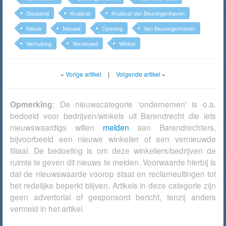
Geopend
Kruidvat
Kruidvat Van Beuningenhaven
Nieuw
Nieuwe
Opening
Van Beuningenhaven
Verhuizing
Vernieuwd
Winkel
«
Vorige artikel
|
Volgende artikel
»
Opmerking
: De nieuwscategorie 'ondernemen' is o.a.
bedoeld voor bedrijven/winkels uit Barendrecht die iets
nieuwswaardigs willen
melden
aan Barendrechters,
bijvoorbeeld een nieuwe winkelier of een vernieuwde
filiaal. De bedoeling is om deze winkeliers/bedrijven de
ruimte te geven dit nieuws te melden. Voorwaarde hierbij is
dat de nieuwswaarde voorop staat en reclameuitingen tot
het redelijke beperkt blijven. Artikels in deze categorie zijn
geen advertorial of gesponsord bericht, tenzij anders
vermeld in het artikel.