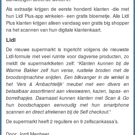
Als extraatje krijgen de eerste honderd klanten -die met
hun
Lidl
Plus-app winkelen- een gratis bloemetje. Alle
Lidl
Plus klanten krijgen alleen
vandaag
een gratis big shopper
na het scannen van hun digitale klantenkaart.
Lidl
De nieuwe supermarkt is ingericht volgens de nieuwste
Lidl
-formule met veel ruimte voor dagverse producten, zo
meldt de supermarktketen zelf: “
Klanten kunnen bij de
Warme Bakker zelf hun verse, rustieke broden met de
broodsnijmachine snijden. Een blikvanger in de winkel is
het ‘Vers & Ambachtelijk’ meubel met een divers en
betaalbaar assortiment aan vleeswaren, kazen, tapas- en
borrelhapjes. Daarnaast kunnen klanten met Scan & Go
hun boodschappen eenvoudig met hun smartphone
scannen en direct afrekenen bij de Self checkout.
”
De supermarkt heeft 2 reguliere en 9 zelfscankassa’s.
Door:
Jordi Menheer