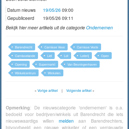
Datum nieuws
19/05/26
09:00
Gepubliceerd
19/05/26 09:11
Bekijk hier meer artikels uit de categorie
Ondernemen
Barendrecht
Carnisse Vese
Carnisse Veste
Carnisselande
Lidl
Lot
Loterij
Open
Opening
Supermarkt
Van Beuningenhaven
Winkelcentrum
Winkelen
«
Vorige artikel
|
Volgende artikel
»
Opmerking
: De nieuwscategorie 'ondernemen' is o.a.
bedoeld voor bedrijven/winkels uit Barendrecht die iets
nieuwswaardigs willen
melden
aan Barendrechters,
bijvoorbeeld een nieuwe winkelier of een vernieuwde