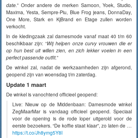
date.
” Onder andere de merken Samoon, Yoek, Studio,
Maxima, Yesta, Sempre-Piu, Blue Frog jeans, DonnaDay,
One More, Stark en KjBrand en Etage zullen worden
verkocht.
In de kledingzaak zal damesmode vanaf maat 40 t/m 60
beschikbaar zijn: “
Wij helpen onze curvy vrouwen die er
op hun best uit willen zien, en zich lekker voelen in een
perfect passende outfit.
”
De winkel zal, nadat de werkzaamheden zijn afgerond,
geopend zijn van woensdag t/m zaterdag.
Update 1 maart
De winkel is
vanochtend
officieel geopend:
Live: Nieuw op de Middenbaan: Damesmode winkel
ZegMaarMar is
vandaag
officieel geopend. Speciaal
voor de opening is de rode loper uitgerold voor de
eerste bezoekers. “De koffie staat klaar”, zo laten de …
https://t.co/Jh8ymg5Y8I