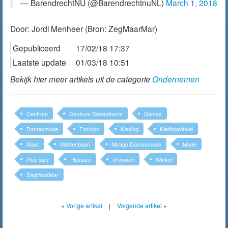
— BarendrechtNU (@BarendrechtnuNL)
March 1, 2018
Door:
Jordi Menheer
(Bron: ZegMaarMar)
Gepubliceerd
17/02/18 17:37
Laatste update
01/03/18 10:51
Bekijk hier meer artikels uit de categorie
Ondernemen
Centrum
Centrum Barendrecht
Dames
Damesmode
Fashion
Kleding
Kledingwinkel
Maat
Middenbaan
Mirage Damesmode
Mode
Plus size
Plussize
Vrouwen
Winkel
ZegMaarMar
«
Vorige artikel
|
Volgende artikel
»