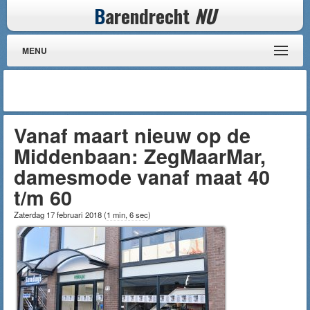
B
arendrecht
NU
MENU
Vanaf maart nieuw op de
Middenbaan: ZegMaarMar,
damesmode vanaf maat 40
t/m 60
Zaterdag 17 februari 2018
(
1 min, 6 sec
)