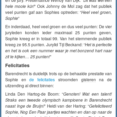
en de jury. Presentatrice Wendy van Dijk: “
Dit was wel een
hele mooie kür!
” Ook Johnny de Mol zag dat het publiek
veel punten gaf aan Sophies optreden: “
Heel veel groen,
Sophie
”
En inderdaad, heel veel groen en dus veel punten: De vier
juryleden konden ieder maximaal 25 punten geven,
Sophie kreeg er in totaal 99. Van het stemmende publiek
kreeg ze 95.5 punten. Jurylid Tijl Beckand: “
Het is perfectie
en het is ook een nummer waar je met bonzend hart naar
zit te kijken… 25 punten!
”
Felicitaties
Barendrecht is duidelijk trots op de behaalde prestatie van
Sophie en
de felicitaties
stroomden
gisteren
na de
uitzending al direct binnen:
Linda Den Hartog-de Boom: “
Genoten! Wat een talent!
Straks een tweede olympisch kampioene in Barendrecht
naast Inge de Bruijn!
” Heidi van der Haring: “
Gefeliciteerd
Sophie, Nog Een Paar jaartjes wachten en dan op naar de