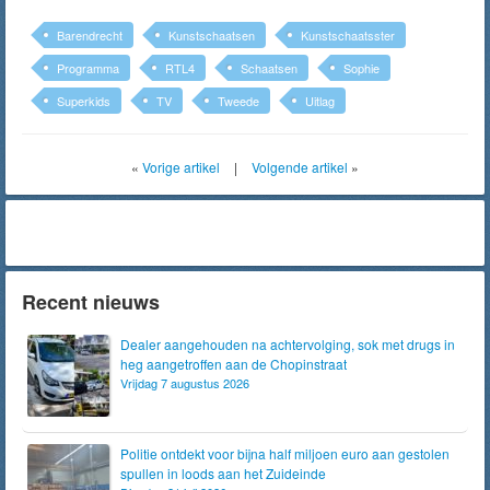
Barendrecht
Kunstschaatsen
Kunstschaatsster
Programma
RTL4
Schaatsen
Sophie
Superkids
TV
Tweede
Uitlag
«
Vorige artikel
|
Volgende artikel
»
Recent nieuws
Dealer aangehouden na achtervolging, sok met drugs in
heg aangetroffen aan de Chopinstraat
Vrijdag 7 augustus 2026
Politie ontdekt voor bijna half miljoen euro aan gestolen
spullen in loods aan het Zuideinde