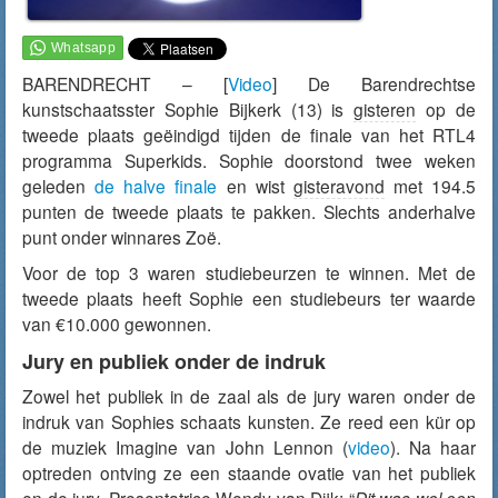
BARENDRECHT – [
Video
] De Barendrechtse
kunstschaatsster Sophie Bijkerk (13) is
gisteren
op de
tweede plaats geëindigd tijden de finale van het RTL4
programma Superkids. Sophie doorstond twee weken
geleden
de halve finale
en wist
gisteravond
met 194.5
punten de tweede plaats te pakken. Slechts anderhalve
punt onder winnares Zoë.
Voor de top 3 waren studiebeurzen te winnen. Met de
tweede plaats heeft Sophie een studiebeurs ter waarde
van €10.000 gewonnen.
Jury en publiek onder de indruk
Zowel het publiek in de zaal als de jury waren onder de
indruk van Sophies schaats kunsten. Ze reed een kür op
de muziek Imagine van John Lennon (
video
). Na haar
optreden ontving ze een staande ovatie van het publiek