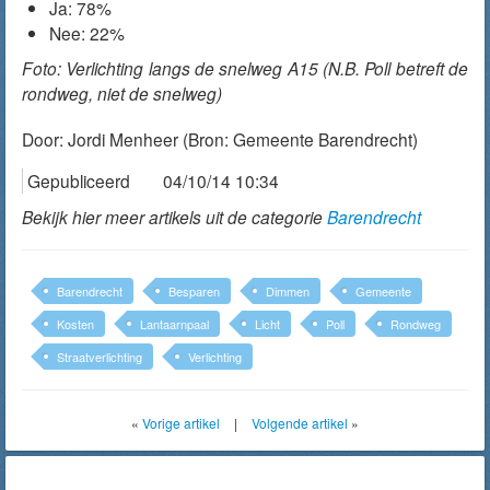
Ja: 78%
Nee: 22%
Foto: Verlichting langs de snelweg A15 (N.B. Poll betreft de
rondweg, niet de snelweg)
Door:
Jordi Menheer
(Bron: Gemeente Barendrecht)
Gepubliceerd
04/10/14 10:34
Bekijk hier meer artikels uit de categorie
Barendrecht
Barendrecht
Besparen
Dimmen
Gemeente
Kosten
Lantaarnpaal
Licht
Poll
Rondweg
Straatverlichting
Verlichting
«
Vorige artikel
|
Volgende artikel
»