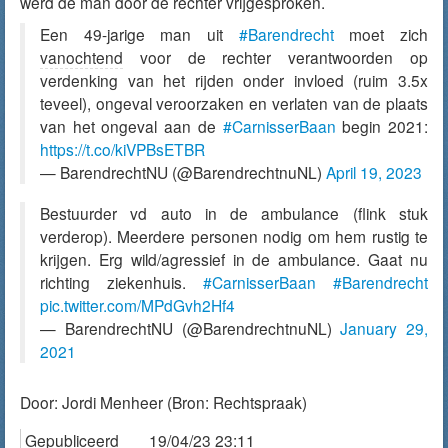
werd de man door de rechter vrijgesproken.
Een 49-jarige man uit
#Barendrecht
moet zich
vanochtend
voor de rechter verantwoorden op
verdenking van het rijden onder invloed (ruim 3.5x
teveel), ongeval veroorzaken en verlaten van de plaats
van het ongeval aan de
#CarnisserBaan
begin 2021:
https://t.co/kiVPBsETBR
— BarendrechtNU (@BarendrechtnuNL)
April 19, 2023
Bestuurder vd auto in de ambulance (flink stuk
verderop). Meerdere personen nodig om hem rustig te
krijgen. Erg wild/agressief in de ambulance. Gaat nu
richting ziekenhuis.
#CarnisserBaan
#Barendrecht
pic.twitter.com/MPdGvh2Hf4
— BarendrechtNU (@BarendrechtnuNL)
January 29,
2021
Door:
Jordi Menheer
(Bron: Rechtspraak)
Gepubliceerd
19/04/23 23:11