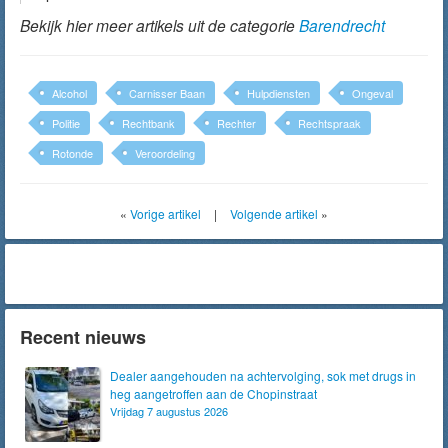
Bekijk hier meer artikels uit de categorie
Barendrecht
Alcohol
Carnisser Baan
Hulpdiensten
Ongeval
Politie
Rechtbank
Rechter
Rechtspraak
Rotonde
Veroordeling
«
Vorige artikel
|
Volgende artikel
»
Recent nieuws
Dealer aangehouden na achtervolging, sok met drugs in
heg aangetroffen aan de Chopinstraat
Vrijdag 7 augustus 2026