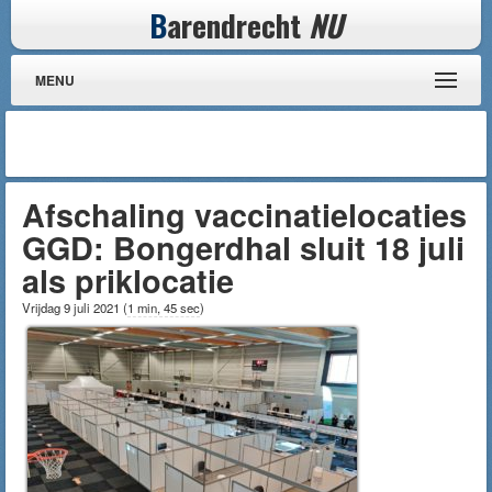
B
arendrecht
NU
MENU
Afschaling vaccinatielocaties
GGD: Bongerdhal sluit 18 juli
als priklocatie
Vrijdag 9 juli 2021
(
1 min, 45 sec
)