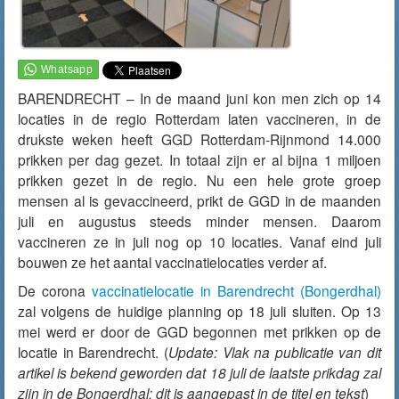
BARENDRECHT – In de maand juni kon men zich op 14
locaties in de regio Rotterdam laten vaccineren, in de
drukste weken heeft GGD Rotterdam-Rijnmond 14.000
prikken per dag gezet. In totaal zijn er al bijna 1 miljoen
prikken gezet in de regio. Nu een hele grote groep
mensen al is gevaccineerd, prikt de GGD in de maanden
juli en augustus steeds minder mensen. Daarom
vaccineren ze in juli nog op 10 locaties. Vanaf eind juli
bouwen ze het aantal vaccinatielocaties verder af.
De corona
vaccinatielocatie in Barendrecht (Bongerdhal)
zal volgens de huidige planning op 18 juli sluiten. Op 13
mei werd er door de GGD begonnen met prikken op de
locatie in Barendrecht. (
Update: Vlak na publicatie van dit
artikel is bekend geworden dat 18 juli de laatste prikdag zal
zijn in de Bongerdhal; dit is aangepast in de titel en tekst
)