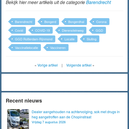
Bekijk hier meer artikels uit de categorie
Barendrecht
Barendrecht
Bongerd
Bongerdhal
Corona
Covid
COVID-19
Dierensteinweg
GGD
GGD Rotterdam-Rijnmond
Locatie
Sluiting
Vaccinatielocatie
Vaccineren
«
Vorige artikel
|
Volgende artikel
»
Recent nieuws
Dealer aangehouden na achtervolging, sok met drugs in
heg aangetroffen aan de Chopinstraat
Vrijdag 7 augustus 2026