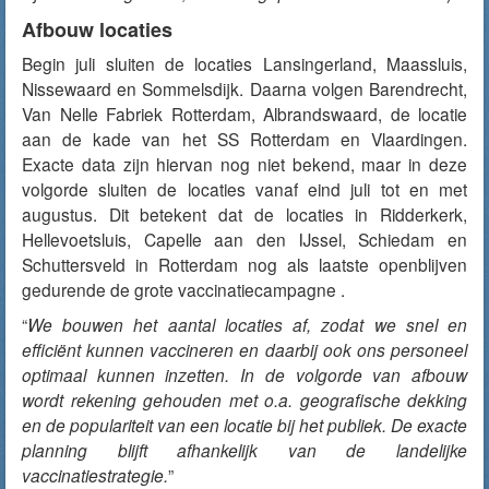
Afbouw locaties
Begin juli sluiten de locaties Lansingerland, Maassluis,
Nissewaard en Sommelsdijk. Daarna volgen Barendrecht,
Van Nelle Fabriek Rotterdam, Albrandswaard, de locatie
aan de kade van het SS Rotterdam en Vlaardingen.
Exacte data zijn hiervan nog niet bekend, maar in deze
volgorde sluiten de locaties vanaf eind juli tot en met
augustus. Dit betekent dat de locaties in Ridderkerk,
Hellevoetsluis, Capelle aan den IJssel, Schiedam en
Schuttersveld in Rotterdam nog als laatste openblijven
gedurende de grote vaccinatiecampagne .
“
We bouwen het aantal locaties af, zodat we snel en
efficiënt kunnen vaccineren en daarbij ook ons personeel
optimaal kunnen inzetten. In de volgorde van afbouw
wordt rekening gehouden met o.a. geografische dekking
en de populariteit van een locatie bij het publiek. De exacte
planning blijft afhankelijk van de landelijke
vaccinatiestrategie.
”