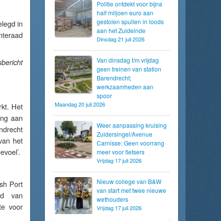
Politie ontdekt voor bijna
half miljoen euro aan
gestolen spullen in loods
legd in
aan het Zuideinde
nteraad
Dinsdag 21 juli 2026
Van dinsdag t/m vrijdag
bericht
geen treinen van station
Barendrecht;
werkzaamheden aan
spoor
Maandag 20 juli 2026
kt. Het
ing aan
Weer aanpassing kruising
ndrecht
Zuidersingel/Avenue
van het
Carnisse: Geen voorrang
evoel’.
meer voor fietsers
Vrijdag 17 juli 2026
Nieuw college van B&W
sh Port
van start met twee nieuwe
ed van
wethouders
te voor
Vrijdag 17 juli 2026