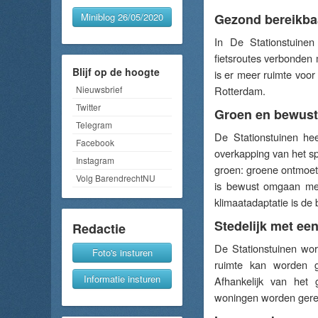
Miniblog 26/05/2020
Gezond bereikba
In De Stationstuinen
fietsroutes verbonden
Blijf op de hoogte
is er meer ruimte voor
Nieuwsbrief
Rotterdam.
Twitter
Groen en bewust
Telegram
De Stationstuinen he
Facebook
overkapping van het sp
Instagram
groen: groene ontmoet
Volg BarendrechtNU
is bewust omgaan met
klimaatadaptatie is de 
Stedelijk met ee
Redactie
De Stationstuinen wo
Foto's insturen
ruimte kan worden g
Informatie insturen
Afhankelijk van het
woningen worden gerea