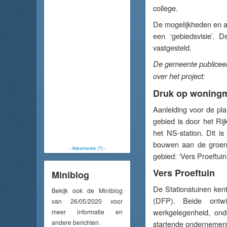
college.
De mogelijkheden en al
een ‘gebiedsvisie’. 
vastgesteld.
De gemeente publiceer
over het project:
Druk op woning
Aanleiding voor de pl
gebied is door het Ri
het NS-station. Dit i
bouwen aan de groene
-
Advertentie (?)
-
gebied: ‘Vers Proeftuin
Vers Proeftuin
Miniblog
De Stationstuinen ken
Bekijk ook de Miniblog
(DFP). Beide ontwi
van 26/05/2020 voor
werkgelegenheid, ond
meer informatie en
andere berichten.
startende ondernemers