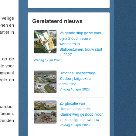
veilige
Gerelateerd nieuws
onen en
rtier in
Volgende stap gezet voor
bijna 2.000 nieuwe
woningen in
Stationstuinen, bouw start
in 2027
k op de
Vrijdag 17 juli 2026
mte voor
ngspunt
Rotonde Boezemweg-
Ziedewij krijgt extra
rgie en
ontsluiting
Vrijdag 10 april 2026
Zorglocatie van
aardoor
Humanitas aan de
roepen.
Klarinetweg gesloopt voor
izenden
toekomstige nieuwbouw
Vrijdag 10 april 2026