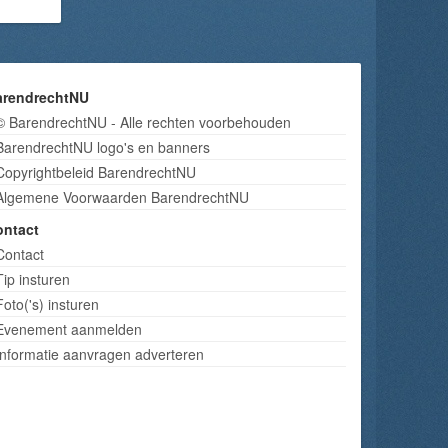
arendrechtNU
© BarendrechtNU - Alle rechten voorbehouden
BarendrechtNU logo's en banners
Copyrightbeleid BarendrechtNU
Algemene Voorwaarden BarendrechtNU
ontact
Contact
Tip insturen
Foto('s) insturen
Evenement aanmelden
Informatie aanvragen adverteren