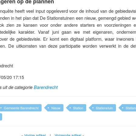
ageren op de plannen
quête heeft veel input opgeleverd voor de inhoud van de gebiedsvisi
nden in het plan dat De Stationstuinen een nieuw, gemengd gebied wo
ok zien ze kansen voor onder andere starters en voorzieningen e
tedelijke karakter. Vanaf juni gaan we met eigenaren, onderne
ver de gebiedsvisie. Er komt een digitaal platform, waar inwoners
n. De uitkomsten van deze participatie worden verwerkt in de defi
drecht
/05/20 17:15
ls uit de categorie
Barendrecht
Gemeente Barendrecht
Nieuw
Station
Stationstuin
Station
«
Vorige artikel
|
Volgende artikel
»