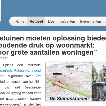
Actueel
Home
Live
Incidenten
Evenementen
nstuinen moeten oplossing biede
oudende druk op woonmarkt:
oor grote aantallen woningen”
 21 sec
)
jdens een informele
ommissie Ruimte vanavond
den bijgepraat over
De
bied ten oosten van het NS-
l van het bestaande
 door de ligging kansen voor
ebied waar mensen kunnen
“, zo stelt het
 en innoveren