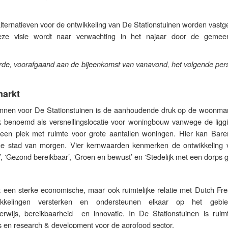
ternatieven voor de ontwikkeling van De Stationstuinen worden vastge
Deze visie wordt naar verwachting in het najaar door de gemee
de, voorafgaand aan de bijeenkomst van vanavond, het volgende pers
markt
annen voor De Stationstuinen is de aanhoudende druk op de woonmar
jk benoemd als versnellingslocatie voor woningbouw vanwege de ligg
s een plek met ruimte voor grote aantallen woningen. Hier kan Bare
 stad van morgen. Vier kernwaarden kenmerken de ontwikkeling 
’, ‘Gezond bereikbaar’, ‘Groen en bewust’ en ‘Stedelijk met een dorps g
t een sterke economische, maar ook ruimtelijke relatie met Dutch Fre
kkelingen versterken en ondersteunen elkaar op het gebi
erwijs, bereikbaarheid en innovatie. In De Stationstuinen is ruim
 en research & development voor de agrofood sector.