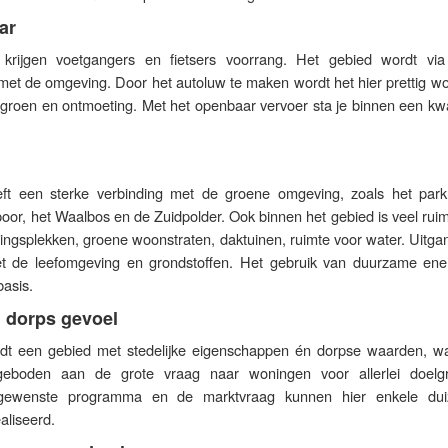
ar
 krijgen voetgangers en fietsers voorrang. Het gebied wordt via 
 met de omgeving. Door het autoluw te maken wordt het hier prettig w
 groen en ontmoeting. Met het openbaar vervoer sta je binnen een kwa
eft een sterke verbinding met de groene omgeving, zoals het par
oor, het Waalbos en de Zuidpolder. Ook binnen het gebied is veel rui
ingsplekken, groene woonstraten, daktuinen, ruimte voor water. Uitga
 de leefomgeving en grondstoffen. Het gebruik van duurzame ene
basis.
n dorps gevoel
rdt een gebied met stedelijke eigenschappen én dorpse waarden, w
eboden aan de grote vraag naar woningen voor allerlei doelg
 gewenste programma en de marktvraag kunnen hier enkele du
liseerd.