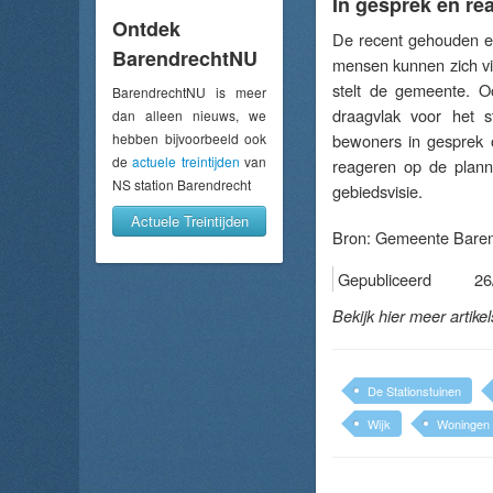
In gesprek en re
Ontdek
De recent gehouden en
BarendrechtNU
mensen kunnen zich vi
stelt de gemeente. O
BarendrechtNU is meer
draagvlak voor het s
dan alleen nieuws, we
hebben bijvoorbeeld ook
bewoners in gesprek o
de
actuele treintijden
van
reageren op de planne
NS station Barendrecht
gebiedsvisie.
Actuele Treintijden
Bron:
Gemeente Baren
Gepubliceerd
26
Bekijk hier meer artike
De Stationstuinen
Wijk
Woningen