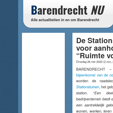
B
arendrecht
NU
Alle actualiteiten in en om Barendrecht
De Statio
voor aanh
“Ruimte v
Dinsdag 26 mei 2020
(
2 min,
BARENDRECHT – Ti
bijeenkomst van de c
worden de raadsle
, het ge
Stationstuinen
station. “
Een dee
bedrijventerrein biedt
een aantrekkelijk g
wonen, werken, leren