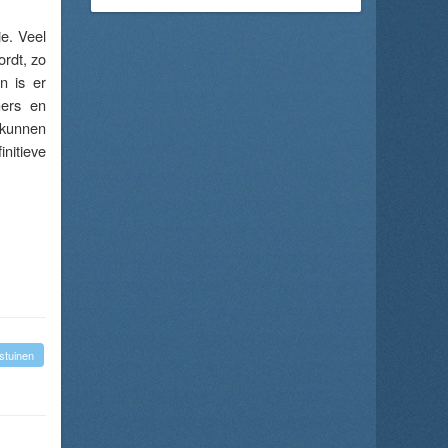
e. Veel
rdt, zo
n is er
mers en
 kunnen
nitieve
stuinen