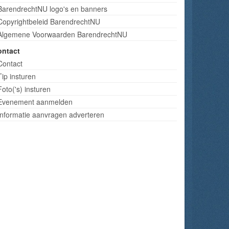
BarendrechtNU logo's en banners
Copyrightbeleid BarendrechtNU
Algemene Voorwaarden BarendrechtNU
ontact
Contact
Tip insturen
Foto('s) insturen
Evenement aanmelden
Informatie aanvragen adverteren