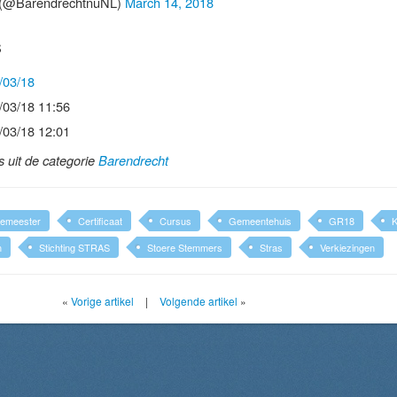
(@BarendrechtnuNL)
March 14, 2018
S
/03/18
/03/18 11:56
/03/18 12:01
ls uit de categorie
Barendrecht
emeester
Certificaat
Cursus
Gemeentehuis
GR18
K
n
Stichting STRAS
Stoere Stemmers
Stras
Verkiezingen
«
Vorige artikel
|
Volgende artikel
»