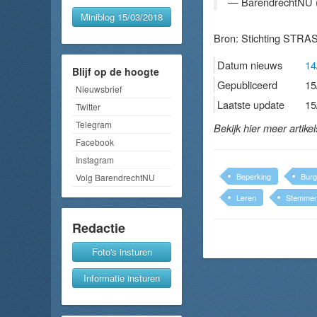
— BarendrechtNU 
Miniblog 15/03/2018
Bron:
Stichting STRA
Datum nieuws
14
Blijf op de hoogte
Gepubliceerd
15
Nieuwsbrief
Laatste update
15
Twitter
Telegram
Bekijk hier meer artike
Facebook
Instagram
Beperking
Burg
Volg BarendrechtNU
Leren
Stemme
Redactie
Foto's insturen
Informatie insturen