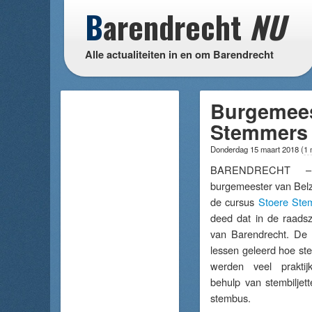
B
arendrecht
NU
Alle actualiteiten in en om Barendrecht
Burgemees
Stemmers 
Donderdag 15 maart 2018
(
1 
BARENDRECHT
burgemeester van Bel
de cursus
Stoere Ste
deed dat in de raads
van Barendrecht. De 
lessen geleerd hoe ste
werden veel prakti
behulp van stembiljet
stembus.