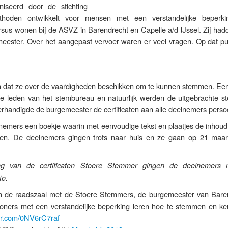
iseerd door de stichting
hoden ontwikkelt voor mensen met een verstandelijke beperk
sus wonen bij de ASVZ in Barendrecht en Capelle a/d IJssel. Zij had
eester. Over het aangepast vervoer waren er veel vragen. Op dat pu
ien dat ze over de vaardigheden beschikken om te kunnen stemmen. Een
e leden van het stembureau en natuurlijk werden de uitgebrachte 
rhandigde de burgemeester de certificaten aan alle deelnemers persoo
nemers een boekje waarin met eenvoudige tekst en plaatjes de inhoud
en. De deelnemers gingen trots naar huis en ze gaan op 21 maar
ing van de certificaten Stoere Stemmer gingen de deelnemers
to.
In de raadszaal met de Stoere Stemmers, de burgemeester van Bare
oners met een verstandelijke beperking leren hoe te stemmen en ke
ter.com/0NV6rC7raf