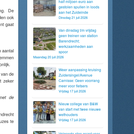
half miljoen euro aan
gestolen spullen in loods
ing. De
aan het Zuideinde
den ook
Dinsdag 21 juli 2026
nt gaat
Van dinsdag t/m vrijdag
geen treinen van station
Barendrecht;
werkzaamheden aan
 aantal
spoor
stemmen
Maandag 20 juli 2026
nlijk.
Weer aanpassing kruising
 van de
Zuidersingel/Avenue
t zeker
Carnisse: Geen voorrang
meer voor fietsers
Vrijdag 17 juli 2026
 met de
Nieuw college van B&W
van start met twee nieuwe
ndrecht
wethouders
Vrijdag 17 juli 2026
uzes te
Volgende stap gezet voor