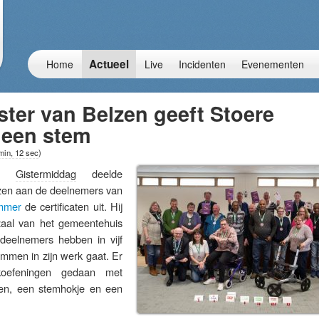
Actueel
Home
Live
Incidenten
Evenementen
ter van Belzen geeft Stoere
een stem
min, 12 sec
)
 –
Gistermiddag
deelde
zen aan de deelnemers van
mmer
de certificaten uit. Hij
zaal van het gemeentehuis
deelnemers hebben in vijf
mmen in zijn werk gaat. Er
jkoefeningen gedaan met
ten, een stemhokje en een