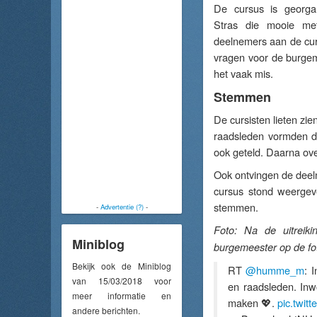
De cursus is georgan
Stras die mooie met
deelnemers aan de cur
vragen voor de burgem
het vaak mis.
Stemmen
De cursisten lieten z
raadsleden vormden d
ook geteld. Daarna ove
Ook ontvingen de deel
cursus stond weergev
stemmen.
-
Advertentie (?)
-
Foto: Na de uitreik
Miniblog
burgemeester op de fo
Bekijk ook de Miniblog
RT
@humme_m
: 
van 15/03/2018 voor
en raadsleden. Inw
meer informatie en
maken 💖.
pic.twit
andere berichten.