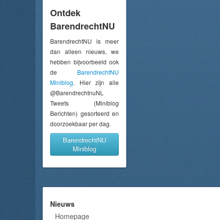
Ontdek
BarendrechtNU
BarendrechtNU is meer
dan alleen nieuws, we
hebben bijvoorbeeld ook
de
BarendrechtNU
Miniblog
. Hier zijn alle
@BarendrechtnuNL
Tweets (Miniblog
Berichten) gesorteerd en
doorzoekbaar per dag.
BarendrechtNU
Miniblog
Nieuws
Homepage