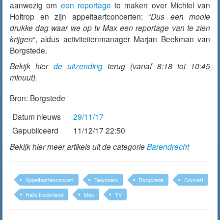
aanwezig om
een reportage
te maken over Michiel van
Holtrop en zijn appeltaartconcerten: “
Dus een mooie
drukke dag waar we op tv Max een reportage van te zien
krijgen
“, aldus activiteitenmanager Marjan Beekman van
Borgstede.
Bekijk hier
de uitzending
terug (vanaf 8:18 tot 10:45
minuut).
Bron:
Borgstede
Datum nieuws
29/11/17
Gepubliceerd
11/12/17 22:50
Bekijk hier meer artikels uit de categorie
Barendrecht
Appeltaartenconcert
Bewoners
Borgstede
Concert
Hallo Nederland
Max
TV