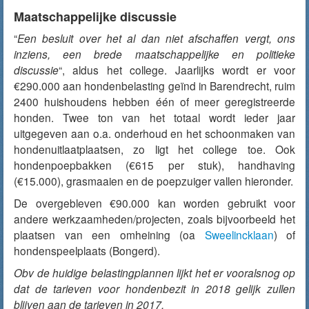
Maatschappelijke discussie
“
Een besluit over het al dan niet afschaffen vergt, ons
inziens, een brede maatschappelijke en politieke
discussie
“, aldus het college. Jaarlijks wordt er voor
€290.000 aan hondenbelasting geïnd in Barendrecht, ruim
2400 huishoudens hebben één of meer geregistreerde
honden. Twee ton van het totaal wordt ieder jaar
uitgegeven aan o.a. onderhoud en het schoonmaken van
hondenuitlaatplaatsen, zo ligt het college toe. Ook
hondenpoepbakken (€615 per stuk), handhaving
(€15.000), grasmaaien en de poepzuiger vallen hieronder.
De overgebleven €90.000 kan worden gebruikt voor
andere werkzaamheden/projecten, zoals bijvoorbeeld het
plaatsen van een omheining (oa
Sweelincklaan
) of
hondenspeelplaats (Bongerd).
Obv de huidige belastingplannen lijkt het er vooralsnog op
dat de tarieven voor hondenbezit in 2018 gelijk zullen
blijven aan de tarieven in 2017.