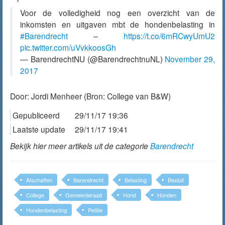
Voor de volledigheid nog een overzicht van de
inkomsten en uitgaven mbt de hondenbelasting in
#Barendrecht
–
https://t.co/6mRCwyUmU2
pic.twitter.com/uVvkkoosGh
— BarendrechtNU (@BarendrechtnuNL)
November 29,
2017
Door:
Jordi Menheer
(Bron: College van B&W)
Gepubliceerd
29/11/17 19:36
Laatste update
29/11/17 19:41
Bekijk hier meer artikels uit de categorie
Barendrecht
Afschaffen
Barendrecht
Belasting
Besluit
College
Gemeenteraad
Hond
Honden
Hondenbelasting
Petitie