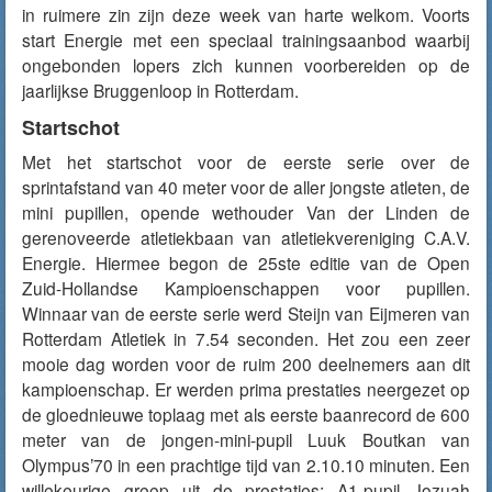
in ruimere zin zijn deze week van harte welkom. Voorts
start Energie met een speciaal trainingsaanbod waarbij
ongebonden lopers zich kunnen voorbereiden op de
jaarlijkse Bruggenloop in Rotterdam.
Startschot
Met het startschot voor de eerste serie over de
sprintafstand van 40 meter voor de aller jongste atleten, de
mini pupillen, opende wethouder Van der Linden de
gerenoveerde atletiekbaan van atletiekvereniging C.A.V.
Energie. Hiermee begon de 25ste editie van de Open
Zuid-Hollandse Kampioenschappen voor pupillen.
Winnaar van de eerste serie werd Steijn van Eijmeren van
Rotterdam Atletiek in 7.54 seconden. Het zou een zeer
mooie dag worden voor de ruim 200 deelnemers aan dit
kampioenschap. Er werden prima prestaties neergezet op
de gloednieuwe toplaag met als eerste baanrecord de 600
meter van de jongen-mini-pupil Luuk Boutkan van
Olympus’70 in een prachtige tijd van 2.10.10 minuten. Een
willekeurige greep uit de prestaties; A1-pupil Jozuah