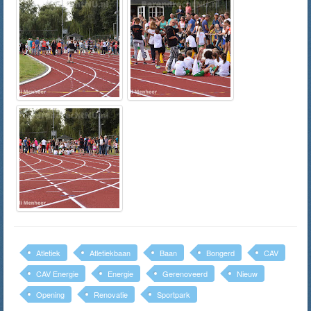
Atletiek
Atletiekbaan
Baan
Bongerd
CAV
CAV Energie
Energie
Gerenoveerd
Nieuw
Opening
Renovatie
Sportpark