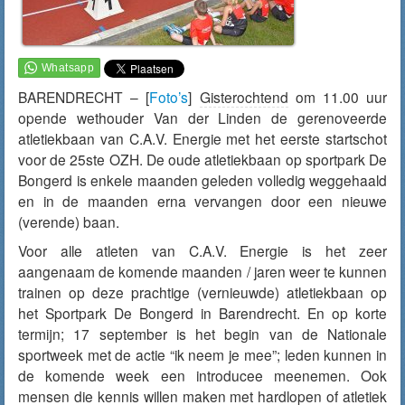
BARENDRECHT – [
Foto’s
]
Gisterochtend
om 11.00 uur
opende wethouder Van der Linden de gerenoveerde
atletiekbaan van C.A.V. Energie met het eerste startschot
voor de 25ste OZH. De oude atletiekbaan op sportpark De
Bongerd is enkele maanden geleden volledig weggehaald
en in de maanden erna vervangen door een nieuwe
(verende) baan.
Voor alle atleten van C.A.V. Energie is het zeer
aangenaam de komende maanden / jaren weer te kunnen
trainen op deze prachtige (vernieuwde) atletiekbaan op
het Sportpark De Bongerd in Barendrecht. En op korte
termijn; 17 september is het begin van de Nationale
sportweek met de actie “ik neem je mee”; leden kunnen in
de komende week een introducee meenemen. Ook
mensen die kennis willen maken met hardlopen of atletiek