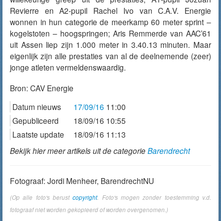
Revierre en A2-pupil Rachel Ivo van C.A.V. Energie
wonnen in hun categorie de meerkamp 60 meter sprint –
kogelstoten – hoogspringen; Aris Remmerde van AAC’61
uit Assen liep zijn 1.000 meter in 3.40.13 minuten. Maar
eigenlijk zijn alle prestaties van al de deelnemende (zeer)
jonge atleten vermeldenswaardig.
Bron:
CAV Energie
Datum nieuws
17/09/16
11:00
Gepubliceerd
18/09/16 10:55
Laatste update
18/09/16 11:13
Bekijk hier meer artikels uit de categorie
Barendrecht
Fotograaf: Jordi Menheer, BarendrechtNU
(Op alle foto's berust
copyright
. Foto's mogen zonder toestemming v.d.
fotograaf niet worden gekopieerd of worden overgenomen.)