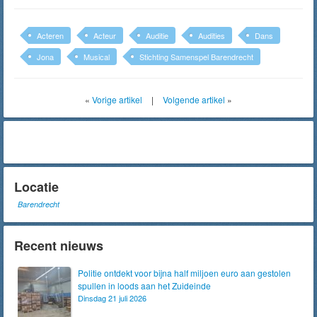
Acteren
Acteur
Auditie
Audities
Dans
Jona
Musical
Stichting Samenspel Barendrecht
«
Vorige artikel
|
Volgende artikel
»
Locatie
Barendrecht
Recent nieuws
Politie ontdekt voor bijna half miljoen euro aan gestolen
spullen in loods aan het Zuideinde
Dinsdag 21 juli 2026