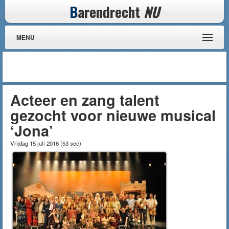
B
arendrecht
NU
MENU
Acteer en zang talent
gezocht voor nieuwe musical
‘Jona’
Vrijdag 15 juli 2016
(
53 sec
)