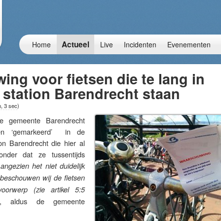
Actueel
Home
Live
Incidenten
Evenementen
ng voor fietsen die te lang in
ij station Barendrecht staan
, 3 sec
)
gemeente Barendrecht
en ‘gemarkeerd’ in de
tion Barendrecht die hier al
onder dat ze tussentijds
angezien het niet duidelijk
 beschouwen wij de fietsen
orwerp (zie artikel 5:5
“, aldus de gemeente