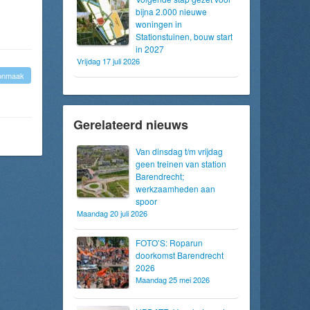
bijna 2.000 nieuwe
woningen in
Stationstuinen, bouw start
in 2027
Vrijdag 17 juli 2026
onmaak
Gerelateerd nieuws
Van dinsdag t/m vrijdag
geen treinen van station
Barendrecht;
werkzaamheden aan
spoor
Maandag 20 juli 2026
FOTO’S: Roparun
doorkomst Barendrecht
2026
Maandag 25 mei 2026