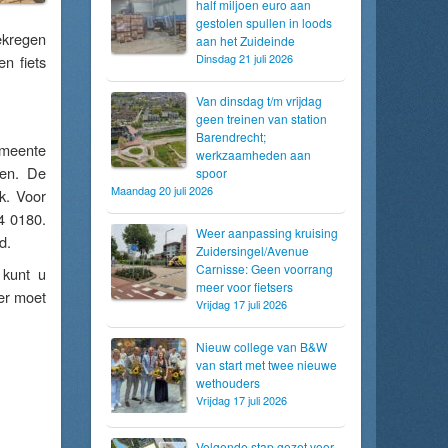
half miljoen euro aan
gestolen spullen in loods
ekregen
aan het Zuideinde
Dinsdag 21 juli 2026
n fiets
Van dinsdag t/m vrijdag
geen treinen van station
Barendrecht;
gemeente
werkzaamheden aan
ren. De
spoor
Maandag 20 juli 2026
k. Voor
4 0180.
Weer aanpassing kruising
d.
Zuidersingel/Avenue
Carnisse: Geen voorrang
 kunt u
meer voor fietsers
er moet
Vrijdag 17 juli 2026
Nieuw college van B&W
van start met twee nieuwe
wethouders
Vrijdag 17 juli 2026
Volgende stap gezet voor