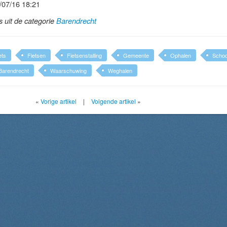
/07/16 18:21
ls uit de categorie
Barendrecht
ets
Fietsen
Fietsenstalling
Gemeente
Ophalen
Scho
 Barendrecht
Waarschuwing
Weghalen
«
Vorige artikel
|
Volgende artikel
»