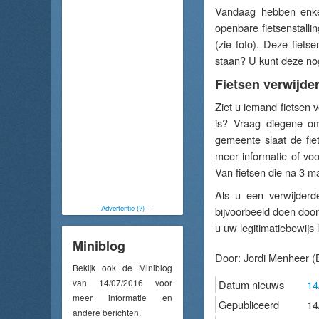
Vandaag hebben enkele
openbare fietsenstall
(zie foto). Deze fiet
staan? U kunt deze no
Fietsen verwijde
Ziet u iemand fietsen 
is? Vraag diegene om
gemeente slaat de fie
meer informatie of vo
Van fietsen die na 3 m
Als u een verwijderd
-
Advertentie (?)
-
bijvoorbeeld doen doo
u uw legitimatiebewijs 
Miniblog
Door:
Jordi Menheer
(
Bekijk ook de Miniblog
van 14/07/2016 voor
Datum nieuws
14
meer informatie en
Gepubliceerd
14
andere berichten.