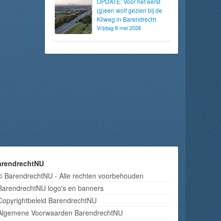
UPDATE: Voor het eerst
(g)een wolf gezien bij de
Kilweg in Barendrecht
Vrijdag 8 mei 2026
arendrechtNU
© BarendrechtNU - Alle rechten voorbehouden
BarendrechtNU logo's en banners
Copyrightbeleid BarendrechtNU
Algemene Voorwaarden BarendrechtNU