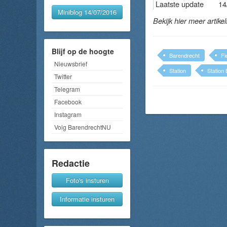
Laatste update
14
Miniblog 14/07/2016
Bekijk hier meer artike
Blijf op de hoogte
Barendrecht
Fi
Nieuwsbrief
Station
Station
Twitter
Telegram
Facebook
Instagram
Volg BarendrechtNU
Redactie
Foto's insturen
Informatie insturen