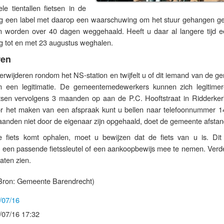
 tientallen fietsen in de
ing een label met daarop een waarschuwing om het stuur gehangen g
sen worden over 40 dagen weggehaald. Heeft u daar al langere tijd ee
g tot en met 23 augustus weghalen.
ren
verwijderen rondom het NS-station en twijfelt u of dit iemand van de 
 een legitimatie. De gemeentemedewerkers kunnen zich legitime
tsen vervolgens 3 maanden op aan de P.C. Hooftstraat in Ridderker
or het maken van een afspraak kunt u bellen naar telefoonnummer 1
aanden niet door de eigenaar zijn opgehaald, doet de gemeente afstan
e fiets komt ophalen, moet u bewijzen dat de fiets van u is. Dit
r een passende fietssleutel of een aankoopbewijs mee te nemen. Verd
laten zien.
Bron: Gemeente Barendrecht)
/07/16
/07/16 17:32