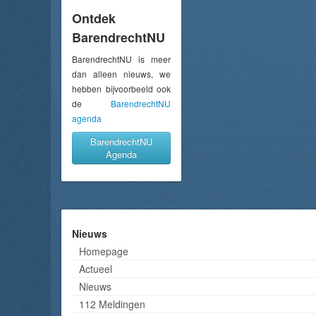
Ontdek
BarendrechtNU
BarendrechtNU is meer
dan alleen nieuws, we
hebben bijvoorbeeld ook
de
BarendrechtNU
agenda
BarendrechtNU
Agenda
Nieuws
Homepage
Actueel
Nieuws
112 Meldingen