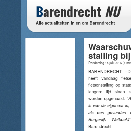
B
arendrecht
NU
Alle actualiteiten in en om Barendrecht
Waarschuwi
stalling b
Donderdag 14 juli 2016
(
1 min
BARENDRECHT –De 
heeft
vandaag
fiets
fietsenstalling op sta
langere tijd staan z
worden opgehaald. “
A
is wie de eigenaar is,
als een gevonden vo
Burgerlijk Wetboek)
Barendrecht.