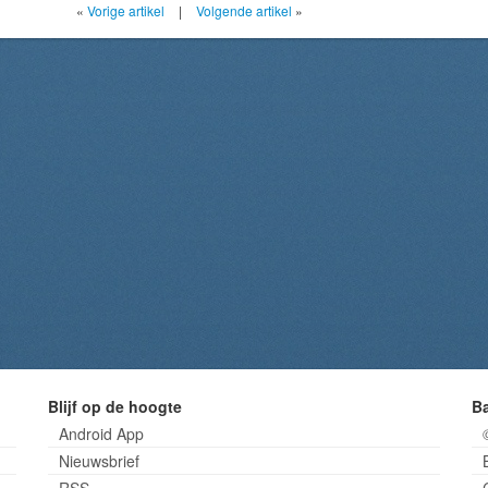
«
Vorige artikel
|
Volgende artikel
»
Blijf op de hoogte
B
Android App
Nieuwsbrief
RSS