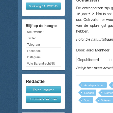
Miniblog 11/12/2015
De entreeprijzen zijn g
15 jaar € 2. Het is oo
uur. Ook zullen er wee
van de opbrengst gaa
Blijf op de hoogte
hebben.
Nieuwsbrief
Twitter
Foto: De natuurijsbaan
Telegram
Door:
Jordi Menheer
Facebook
Instagram
Gepubliceerd
11
Volg BarendrechtNU
Bekijk hier meer artike
Redactie
Amaliaplantsoen
Foto's insturen
IJsbaan
IJsmee
Informatie insturen
Vorst
Vriezen