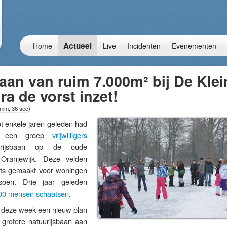
Actueel
Home
Live
Incidenten
Evenementen
aan van ruim 7.000m² bij De Klei
ra de vorst inzet!
 min, 36 sec
)
nkele jaren geleden had
ij een groep
vrijwilligers
uurijsbaan op de oude
Oranjewijk. Deze velden
ats gemaakt voor woningen
soen. Drie jaar geleden
00 mensen schaatsen
.
n deze week een nieuw plan
grotere natuurijsbaan aan