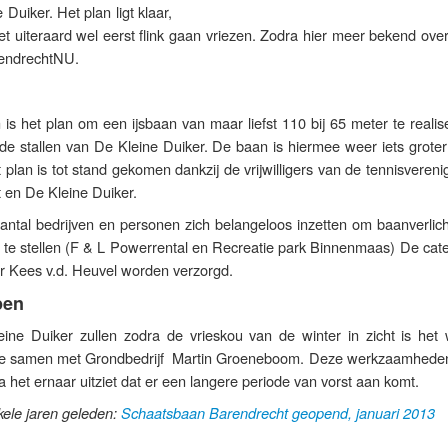
 Duiker. Het plan ligt klaar,
 uiteraard wel eerst flink gaan vriezen. Zodra hier meer bekend over
rendrechtNU.
 is het plan om een ijsbaan van maar liefst 110 bij 65 meter te reali
 de stallen van De Kleine Duiker. De baan is hiermee weer iets groter
plan is tot stand gekomen dankzij de vrijwilligers van de tennisvereni
en De Kleine Duiker.
ntal bedrijven en personen zich belangeloos inzetten om baanverlich
 te stellen (F & L Powerrental en Recreatie park Binnenmaas) De cate
oor Kees v.d. Heuvel worden verzorgd.
pen
leine Duiker zullen zodra de vrieskou van de winter in zicht is het 
ze samen met Grondbedrijf Martin Groeneboom. Deze werkzaamheden
 het ernaar uitziet dat er een langere periode van vorst aan komt.
nkele jaren geleden:
Schaatsbaan Barendrecht geopend, januari 2013