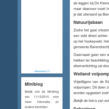
de leggen bij De Kleine
maar daarvoor moet het
je dat uiteraard op Ba
Natuurijsbaan
Zodra het gaat vriezen
een veld direct achter
op het hockeyveld. Het 
gemeente Barendrecht 
Daarnaast gaan een aa
hekken ter beschikking
sfeerverlichting zal d
-
Advertentie (?)
-
Weiland volpom
Vrijwilligers van de K
Miniblog
volpompen. Dit doen 
Bekijk ook de Miniblog
worden opgestart zodra
van 11/12/2015 voor
Bekijk de foto’s van e
meer informatie en
andere berichten.
Schaatsen