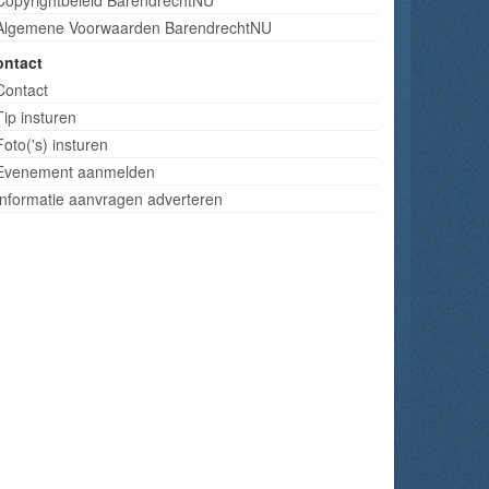
Algemene Voorwaarden BarendrechtNU
ontact
Contact
Tip insturen
Foto('s) insturen
Evenement aanmelden
Informatie aanvragen adverteren