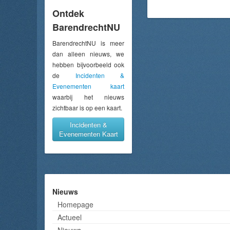
Ontdek
BarendrechtNU
BarendrechtNU is meer
dan alleen nieuws, we
hebben bijvoorbeeld ook
de
Incidenten &
Evenementen kaart
waarbij het nieuws
zichtbaar is op een kaart.
Incidenten &
Evenementen Kaart
Nieuws
Homepage
Actueel
Nieuws