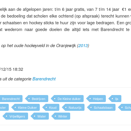
elijk aan de afgelopen jaren: t/m 6 jaar gratis, van 7 t/m 14 jaar €1 
k de bedoeling dat scholen elke ochtend (op afspraak) terecht kunnen
r schaatsen en hockey sticks te huur zijn voor lage bedragen. Een gr
t wederom naar goede doelen die altijd iets met Barendrecht t
 op het oude hockeyveld in de Oranjewijk (
2013
)
/12/15 18:32
ls uit de categorie
Barendrecht
Barendrecht
Bedrijven
De Kleine duiker
Helpen
Ijs
ster
Kleine Duiker
Koud
Natuurijs
Schaatsbaan
Sch
Vrijwilligers
Water
Winter