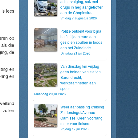
achtervolging, sok met
drugs in heg aangetroffen
 is lees
aan de Chopinstraat
Vrijdag 7 augustus 2026
Politie ontdekt voor bijna
half miljoen euro aan
seren op
gestolen spullen in loods
 als die
aan het Zuideinde
ging, de
Dinsdag 21 juli 2026
Van dinsdag t/m vrijdag
ting en
geen treinen van station
ring en
Barendrecht;
werkzaamheden aan
spoor
Maandag 20 juli 2026
weiland
Weer aanpassing kruising
 zullen
Zuidersingel/Avenue
Carnisse: Geen voorrang
meer voor fietsers
Vrijdag 17 juli 2026