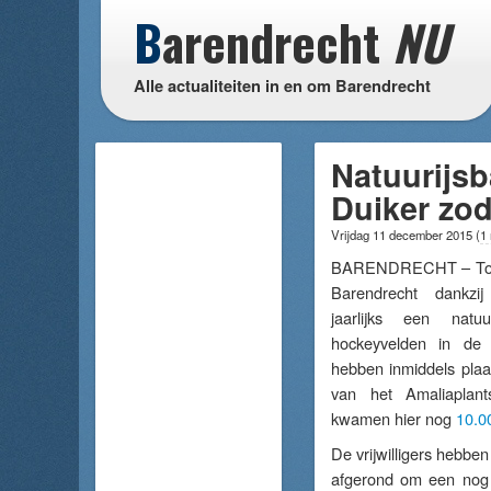
B
arendrecht
NU
Alle actualiteiten in en om Barendrecht
Natuurijsb
Duiker zod
Vrijdag 11 december 2015
(
1
BARENDRECHT – Tot e
Barendrecht dankz
jaarlijks een nat
hockeyvelden in de 
hebben inmiddels pla
van het Amaliaplant
kwamen hier nog
10.0
De vrijwilligers hebbe
afgerond om een nog 