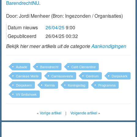
BarendrechtNU
.
Door:
Jordi Menheer
(Bron: Ingezonden / Organisaties)
Datum nieuws
26/04/25
9:00
Gepubliceerd
26/04/25 00:32
Bekijk hier meer artikels uit de categorie
Aankondigingen
Aubade
Barendrecht
Café Clementine
Carnisse Veste
Carnisseveste
Centrum
Dorpskerk
Dorpskern
Kermis
Koningsdag
Programma
VV Smitshoek
«
Vorige artikel
|
Volgende artikel
»