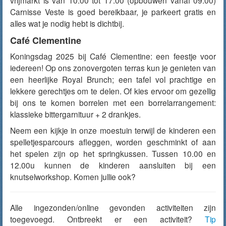
vrijmarkt is van 10:00 tot 17:00 (opbouwen vanaf 09:00)
Carnisse Veste is goed bereikbaar, je parkeert gratis en
alles wat je nodig hebt is dichtbij.
Café Clementine
Koningsdag 2025 bij Café Clementine: een feestje voor
iedereen! Op ons zonovergoten terras kun je genieten van
een heerlijke Royal Brunch; een tafel vol prachtige en
lekkere gerechtjes om te delen. Of kies ervoor om gezellig
bij ons te komen borrelen met een borrelarrangement:
klassieke bittergarnituur + 2 drankjes.
Neem een kijkje in onze moestuin terwijl de kinderen een
spelletjesparcours afleggen, worden geschminkt of aan
het spelen zijn op het springkussen. Tussen 10.00 en
12.00u kunnen de kinderen aansluiten bij een
knutselworkshop. Komen jullie ook?
Alle ingezonden/online gevonden activiteiten zijn
toegevoegd. Ontbreekt er een activiteit?
Tip