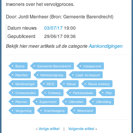
inwoners over het vervolgproces.
Door:
Jordi Menheer
(Bron: Gemeente Barendrecht)
Datum nieuws
03/07/17
19:00
Gepubliceerd
29/06/17 09:36
Bekijk hier meer artikels uit de categorie
Aankondigingen
Boons
Gemeente Barendrecht
Inloopavond
Klachten
Klankbordgroep
Laad- en lospunt
Marijkesingel
MCD
Nieuw
Nieuw ontwerp
Omwonenden
Ontwerp
Parkeerplaats
Plan
Plannen
Supermarkt
Uitbreiden
Uitbreiding
Vergunning
Vrachtwagens
Weerstand
«
Vorige artikel
|
Volgende artikel
»