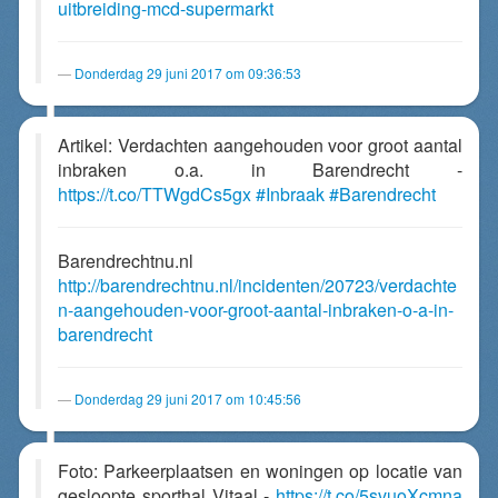
uitbreiding-mcd-supermarkt
Donderdag 29 juni 2017 om 09:36:53
Artikel: Verdachten aangehouden voor groot aantal
inbraken o.a. in Barendrecht -
https://t.co/TTWgdCs5gx
#Inbraak
#Barendrecht
Barendrechtnu.nl
http://barendrechtnu.nl/incidenten/20723/verdachte
n-aangehouden-voor-groot-aantal-inbraken-o-a-in-
barendrecht
Donderdag 29 juni 2017 om 10:45:56
Foto: Parkeerplaatsen en woningen op locatie van
gesloopte sporthal Vitaal -
https://t.co/5svuoXcmna