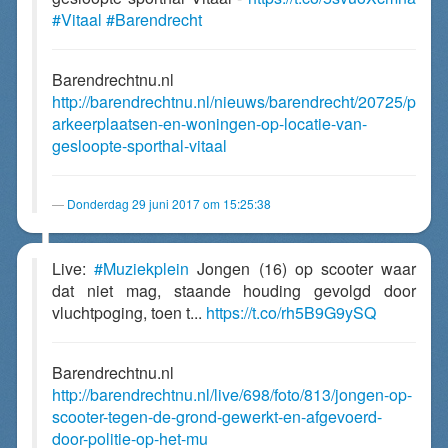
#Vitaal
#Barendrecht
Barendrechtnu.nl
http://barendrechtnu.nl/nieuws/barendrecht/20725/p
arkeerplaatsen-en-woningen-op-locatie-van-
gesloopte-sporthal-vitaal
Donderdag 29 juni 2017 om 15:25:38
Live:
#Muziekplein
Jongen (16) op scooter waar
dat niet mag, staande houding gevolgd door
vluchtpoging, toen t...
https://t.co/rh5B9G9ySQ
Barendrechtnu.nl
http://barendrechtnu.nl/live/698/foto/813/jongen-op-
scooter-tegen-de-grond-gewerkt-en-afgevoerd-
door-politie-op-het-mu