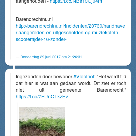
aangehouden -
https://t.co/NBe13Qj04m
Barendrechtnu.nl
http://barendrechtnu.nl/incidenten/20730/handhave
r-aangereden-en-uitgescholden-op-muziekplein-
scooterrijder-16-zonder-
Donderdag 29 juni 2017 om 21:26:31
Ingezonden door bewoner
#Vioolhof
: "Het wordt tijd
dat hier is wat aan gedaan wordt. Dit ziet er toch
niet uit gemeente Barendrecht."
https://t.co/7FUnCTkzEv