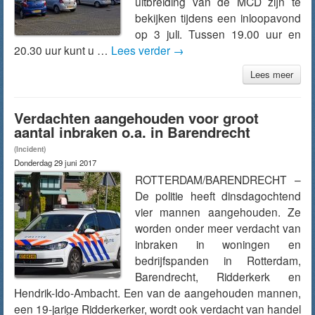
uitbreiding van de MCD zijn te
bekijken tijdens een inloopavond
op 3 juli. Tussen 19.00 uur en
20.30 uur kunt u …
Lees verder
→
Lees meer
Verdachten aangehouden voor groot
aantal inbraken o.a. in Barendrecht
(Incident)
Donderdag 29 juni 2017
ROTTERDAM/BARENDRECHT –
De politie heeft dinsdagochtend
vier mannen aangehouden. Ze
worden onder meer verdacht van
inbraken in woningen en
bedrijfspanden in Rotterdam,
Barendrecht, Ridderkerk en
Hendrik-Ido-Ambacht. Een van de aangehouden mannen,
een 19-jarige Ridderkerker, wordt ook verdacht van handel