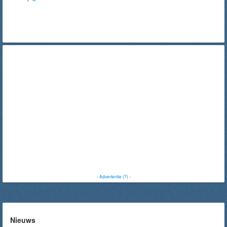
-
Advertentie (?)
-
Nieuws