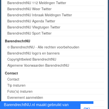
BarendrechtNU 112 Meldingen Twitter
BarendrechtNU Weer Twitter
BarendrechtNU Inbraak Meldingen Twitter
BarendrechtNU Agenda Twitter
BarendrechtNU Vliegtuigen Twitter
BarendrechtNU Sport Twitter
BarendrechtNU
© BarendrechtNU - Alle rechten voorbehouden
BarendrechtNU logo's en banners
Copyrightbeleid BarendrechtNU
Algemene Voorwaarden BarendrechtNU
Contact
Contact
Tip insturen
Foto('s) insturen
Evenement aanmelden
Informatie aanvragen adverteren
BarendrechtNU.nl maakt gebruikt van
OK!