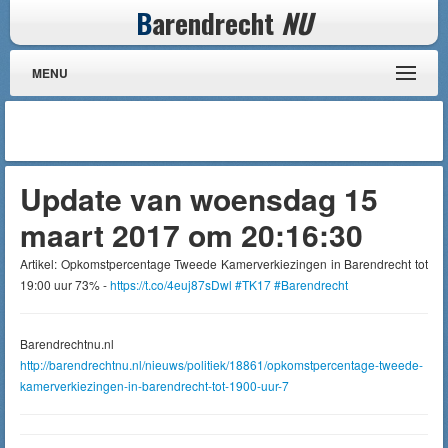
B
arendrecht
NU
MENU
Update van woensdag 15
maart 2017 om 20:16:30
Artikel: Opkomstpercentage Tweede Kamerverkiezingen in Barendrecht tot
19:00 uur 73% -
https://t.co/4euj87sDwl
#TK17
#Barendrecht
Barendrechtnu.nl
http://barendrechtnu.nl/nieuws/politiek/18861/opkomstpercentage-tweede-
kamerverkiezingen-in-barendrecht-tot-1900-uur-7