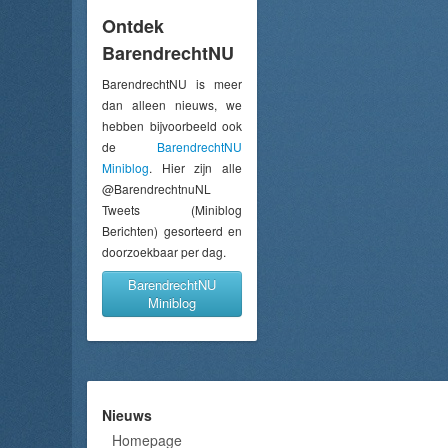
Ontdek
BarendrechtNU
BarendrechtNU is meer
dan alleen nieuws, we
hebben bijvoorbeeld ook
de
BarendrechtNU
Miniblog
. Hier zijn alle
@BarendrechtnuNL
Tweets (Miniblog
Berichten) gesorteerd en
doorzoekbaar per dag.
BarendrechtNU
Miniblog
Nieuws
Homepage