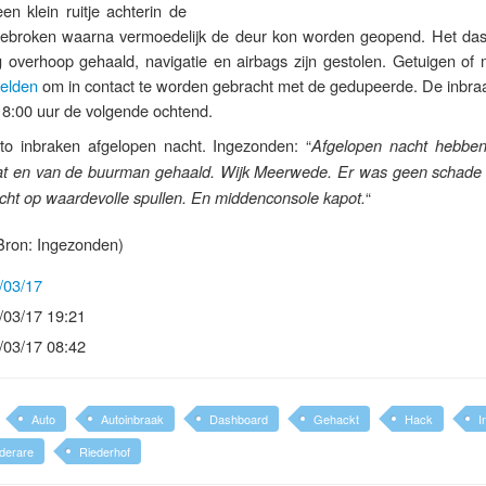
een klein ruitje achterin de
broken waarna vermoedelijk de deur kon worden geopend. Het da
ig overhoop gehaald, navigatie en airbags zijn gestolen. Getuigen of
elden
om in contact te worden gebracht met de gedupeerde. De inbra
 8:00 uur de volgende ochtend.
to inbraken afgelopen nacht. Ingezonden: “
Afgelopen nacht hebbe
Seat en van de buurman gehaald. Wijk Meerwede. Er was geen schade
“
ocht op waardevolle spullen. En middenconsole kapot.
Bron: Ingezonden)
/03/17
/03/17 19:21
/03/17 08:42
Auto
Autoinbraak
Dashboard
Gehackt
Hack
I
derare
Riederhof