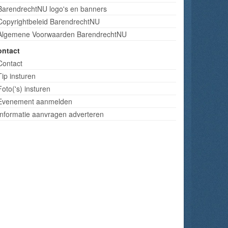
BarendrechtNU logo's en banners
Copyrightbeleid BarendrechtNU
Algemene Voorwaarden BarendrechtNU
ontact
Contact
Tip insturen
Foto('s) insturen
Evenement aanmelden
Informatie aanvragen adverteren