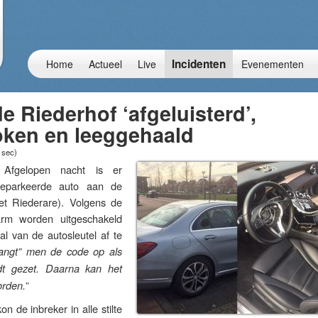
Incidenten
Home
Actueel
Live
Evenementen
e Riederhof ‘afgeluisterd’,
ken en leeggehaald
 sec
)
gelopen nacht is er
geparkeerde auto aan de
et Riederare). Volgens de
arm worden uitgeschakeld
aal van de autosleutel af te
vangt” men de code op als
dt gezet. Daarna kan het
”
orden.
n de inbreker in alle stilte