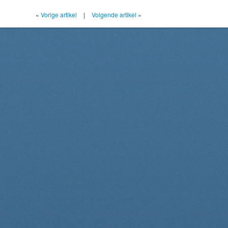
«
Vorige artikel
|
Volgende artikel
»