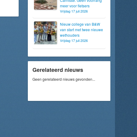
Carnisse: Geen voorrang
meer voor fietsers
Vrijdag 17 juli 2026
Nieuw college van B&W
van start met twee nieuwe
wethouders
Vrijdag 17 juli 2026
Gerelateerd nieuws
Geen gerelateerd nieuws gevonden...