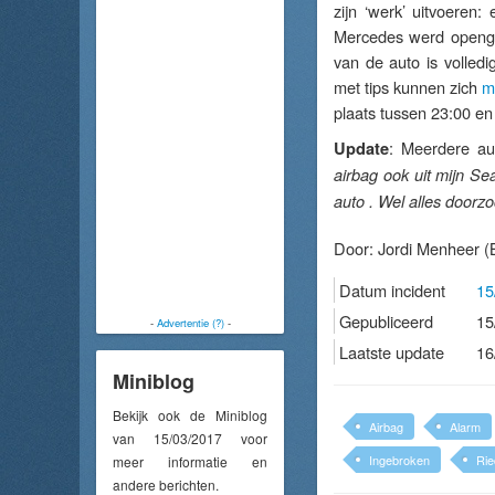
zijn ‘werk’ uitvoeren: 
Mercedes
werd openge
van de auto is volled
met tips kunnen zich
m
plaats tussen 23:00 en
: Meerdere au
Update
airbag ook uit mijn 
auto . Wel alles doorz
Door:
Jordi Menheer
(
Datum incident
15
Gepubliceerd
15
-
Advertentie (?)
-
Laatste update
16
Miniblog
Bekijk ook de Miniblog
Airbag
Alarm
van 15/03/2017 voor
Ingebroken
Rie
meer informatie en
andere berichten.