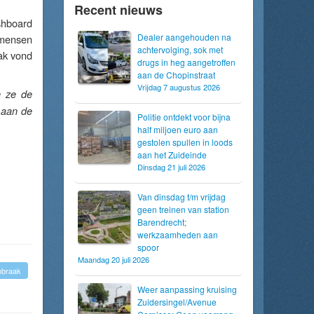
Recent nieuws
shboard
Dealer aangehouden na
 mensen
achtervolging, sok met
ak vond
drugs in heg aangetroffen
aan de Chopinstraat
Vrijdag 7 augustus 2026
n ze de
 aan de
Politie ontdekt voor bijna
half miljoen euro aan
gestolen spullen in loods
aan het Zuideinde
Dinsdag 21 juli 2026
Van dinsdag t/m vrijdag
geen treinen van station
Barendrecht;
werkzaamheden aan
spoor
Maandag 20 juli 2026
nbraak
Weer aanpassing kruising
Zuidersingel/Avenue