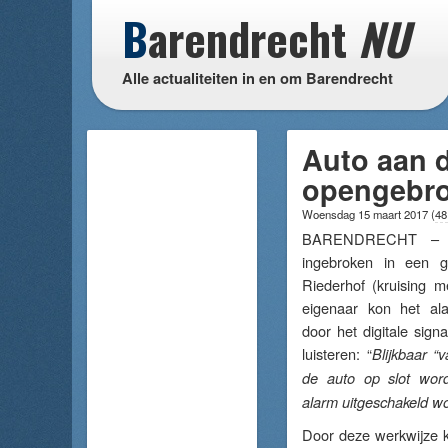
B
arendrecht
NU
Alle actualiteiten in en om Barendrecht
Auto aan d
opengebro
Woensdag 15 maart 2017
(
48
BARENDRECHT – Af
ingebroken in een 
Riederhof (kruising m
eigenaar kon het al
door het digitale sign
luisteren: “
Blijkbaar “
de auto op slot wor
alarm uitgeschakeld w
Door deze werkwijze ko