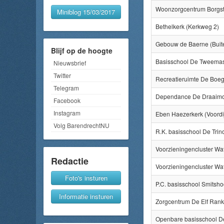
Woonzorgcentrum Borgste
Miniblog 15/03/2017
Bethelkerk (Kerkweg 2)
Gebouw de Baerne (Buit
Blijf op de hoogte
Basisschool De Tweemas
Nieuwsbrief
Twitter
Recreatieruimte De Boeg 
Telegram
Dependance De Draaimol
Facebook
Instagram
Eben Haezerkerk (Voordi
Volg BarendrechtNU
R.K. basisschool De Tri
Voorzieningencluster Wat
Redactie
Voorzieningencluster Wat
Foto's insturen
P.C. basisschool Smitsho
Informatie insturen
Zorgcentrum De Elf Ranke
Openbare basisschool D