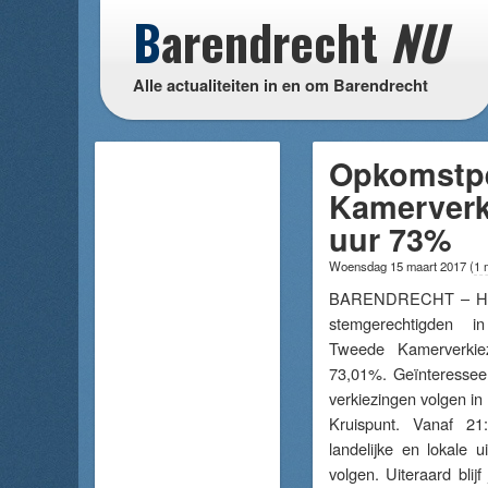
B
arendrecht
NU
Alle actualiteiten in en om Barendrecht
Opkomstp
Kamerverki
uur 73%
Woensdag 15 maart 2017
(
1 
BARENDRECHT – Het
stemgerechtigden 
Tweede Kamerverkie
73,01%. Geïnteresse
verkiezingen volgen in
Kruispunt. Vanaf 2
landelijke en lokale u
volgen. Uiteraard blij