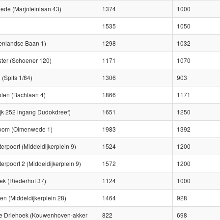
de (Marjoleinlaan 43)
1374
1000
1535
1050
enlandse Baan 1)
1298
1032
ter (Schoener 120)
1171
1070
(Spits 1/84)
1306
903
en (Bachlaan 4)
1866
1171
jk 252 ingang Dudokdreef)
1651
1250
noom (Olmenwede 1)
1983
1392
erpoort (Middeldijkerplein 9)
1524
1200
erpoort 2 (Middeldijkerplein 9)
1572
1200
ek (Riederhof 37)
1124
1000
n (Middeldijkerplein 28)
1464
928
e Driehoek (Kouwenhoven-akker
822
698