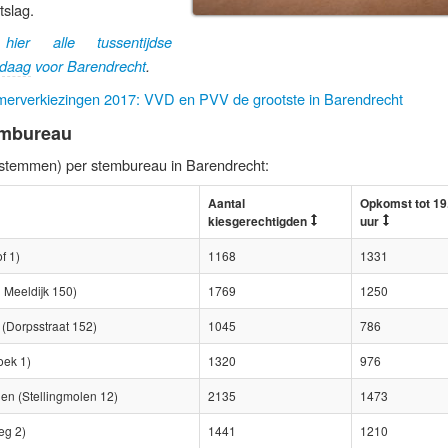
tslag.
 hier alle tussentijdse
daag
voor Barendrecht
.
rverkiezingen 2017: VVD en PVV de grootste in Barendrecht
embureau
 stemmen) per stembureau in Barendrecht:
Aantal
Opkomst tot 19
kiesgerechtigden
uur
f 1)
1168
1331
 Meeldijk 150)
1769
1250
(Dorpsstraat 152)
1045
786
oek 1)
1320
976
en (Stellingmolen 12)
2135
1473
eg 2)
1441
1210