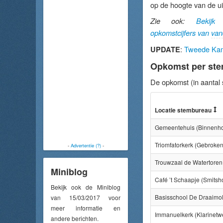
op de hoogte van de ui
Zie ook:
Bekijk
opkomstcijfers van
van
:
Tweede Kame
UPDATE
Opkomst per st
De opkomst (in aantal
Locatie stembureau
Gemeentehuis (Binnenho
Triomfatorkerk (Gebroken
-
Advertentie (?)
-
Trouwzaal de Watertoren 
Miniblog
Café ’t Schaapje (Smitsh
Bekijk ook de Miniblog
Basisschool De Draaimol
van 15/03/2017 voor
meer informatie en
Immanuelkerk (Klarinetw
andere berichten.