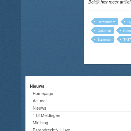
Bekijk hier meer artike
Barendrecht
Ci
Opkomst
Opko
Stemmen
TK17
Nieuws
Homepage
Actueel
Nieuws
112 Meldingen
Miniblog
BarendrechtNU Live