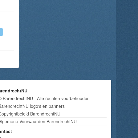
arendrechtNU
© BarendrechtNU - Alle rechten voorbehouden
BarendrechtNU logo's en banners
Copyrightbeleid BarendrechtNU
Algemene Voorwaarden BarendrechtNU
ontact