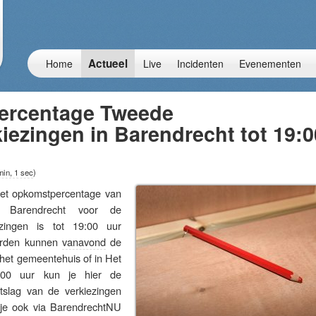
Actueel
Home
Live
Incidenten
Evenementen
ercentage Tweede
ezingen in Barendrecht tot 19:0
min, 1 sec
)
 opkomstpercentage van
in Barendrecht voor de
zingen is tot 19:00 uur
erden kunnen
vanavond
de
 het gemeentehuis of in Het
1:00 uur kun je hier de
itslag van de verkiezingen
f je ook via BarendrechtNU