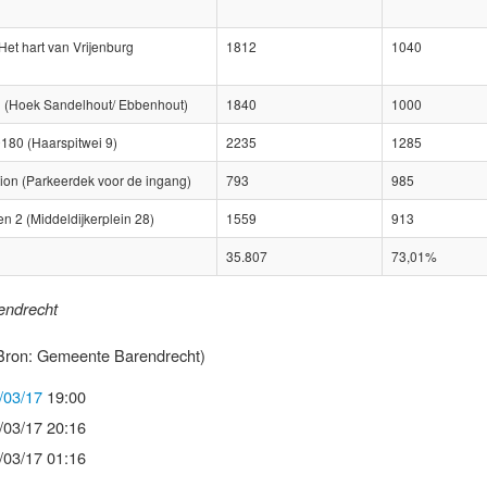
Het hart van Vrijenburg
1812
1040
al (Hoek Sandelhout/ Ebbenhout)
1840
1000
80 (Haarspitwei 9)
2235
1285
ation (Parkeerdek voor de ingang)
793
985
 2 (Middeldijkerplein 28)
1559
913
35.807
73,01%
endrecht
Bron: Gemeente Barendrecht)
/03/17
19:00
/03/17 20:16
/03/17 01:16