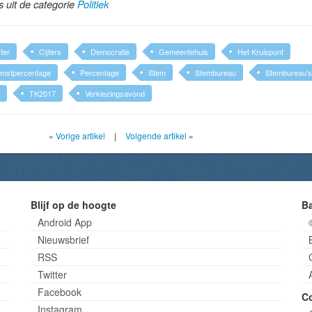
ls uit de categorie
Politiek
jfer
Cijfers
Democratie
Gemeentehuis
Het Kruispunt
mstpercentage
Percentage
Stem
Stembureau
Stembureau's
TK2017
Verkiezingsavond
«
Vorige artikel
|
Volgende artikel
»
Blijf op de hoogte
B
Android App
Nieuwsbrief
RSS
Twitter
Facebook
C
Instagram