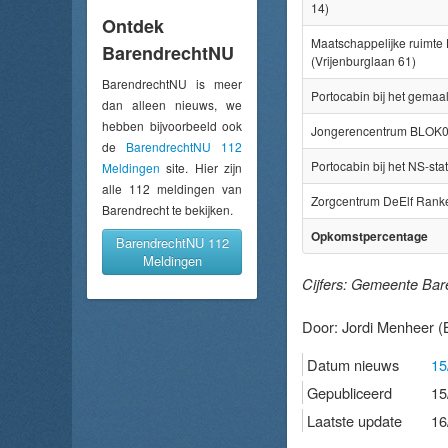
14)
Ontdek
Maatschappelijke ruimte 
BarendrechtNU
(Vrijenburglaan 61)
BarendrechtNU is meer
Portocabin bij het gema
dan alleen nieuws, we
hebben bijvoorbeeld ook
Jongerencentrum BLOK01
de
BarendrechtNU 112
Portocabin bij het NS-st
Meldingen
site. Hier zijn
alle 112 meldingen van
Zorgcentrum DeElf Ranken
Barendrecht te bekijken.
Opkomstpercentage
BarendrechtNU 112
Meldingen
Cijfers: Gemeente Bar
Door:
Jordi Menheer
(
Datum nieuws
15
Gepubliceerd
15
Laatste update
16