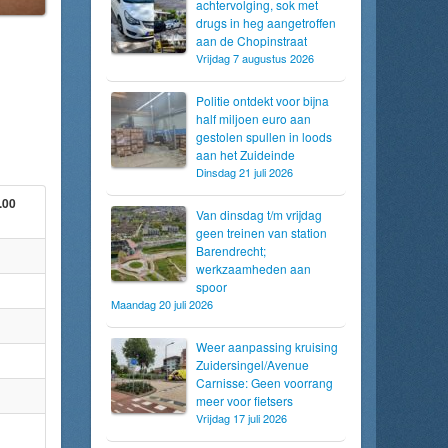
achtervolging, sok met
drugs in heg aangetroffen
aan de Chopinstraat
Vrijdag 7 augustus 2026
Politie ontdekt voor bijna
half miljoen euro aan
gestolen spullen in loods
aan het Zuideinde
Dinsdag 21 juli 2026
.00
Van dinsdag t/m vrijdag
geen treinen van station
Barendrecht;
werkzaamheden aan
spoor
Maandag 20 juli 2026
Weer aanpassing kruising
Zuidersingel/Avenue
Carnisse: Geen voorrang
meer voor fietsers
Vrijdag 17 juli 2026