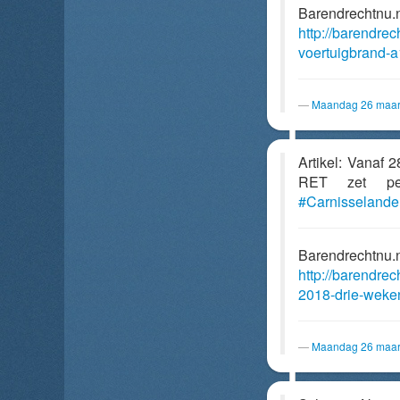
Barendrechtnu.
http://barendrec
voertuigbrand-a
Maandag 26 maar
Artikel: Vanaf 
RET zet p
#Carnisselande
Barendrechtnu.
http://barendre
2018-drie-weken
Maandag 26 maar