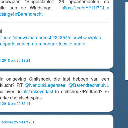
bouwplan ‘Singelstaete’: 26 appartementen op
atie aan de Windsingel -
https://t.co/oFRiTi7CLm
dsingel
#Barendrecht
nl
chtnu.nl/nieuws/barendrecht/24854/nieuwbouwplan-
-appartementen-op-rabobank-locatie-aan-d
t 2018 om 20:18:24
n omgeving Smitshoek die last hebben van een
nklucht? RT
@NanoukLegerstee
:
@BarendrechtnuNL
end over de
#stankoverlast
in smitshoek/Portland? Er
terke chemische/plas
t 2018 om 22:32:14
an zondag 25 maart 2018