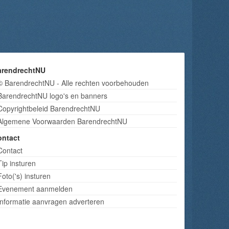
arendrechtNU
© BarendrechtNU - Alle rechten voorbehouden
BarendrechtNU logo's en banners
Copyrightbeleid BarendrechtNU
Algemene Voorwaarden BarendrechtNU
ontact
Contact
Tip insturen
Foto('s) insturen
Evenement aanmelden
Informatie aanvragen adverteren