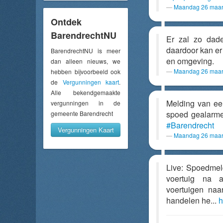
Maandag 26 maar
Ontdek
BarendrechtNU
Er zal zo dade
daardoor kan er
BarendrechtNU is meer
en omgeving.
dan alleen nieuws, we
Maandag 26 maar
hebben bijvoorbeeld ook
de
Vergunningen kaart
.
Alle bekendgemaakte
Melding van e
vergunningen in de
spoed gealarme
gemeente Barendrecht
#Barendrecht
Vergunningen Kaart
Maandag 26 maar
Live: Spoedmel
voertuig na a
voertuigen naar
handelen he...
h