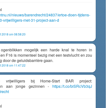
nl
chtnu.nl/nieuws/barendrecht/24837/ertoe-doen-tijdens-
-vrijwilligers-met-31-project-aan-d
t 2018 om 08:58:20
ogenblikken mogelijk een harde knal te horen in
Een F16 is momenteel bezig met een testvlucht en zou
g door de geluidsbarrière gaan.
t 2018 om 11:47:22
 vrijwilligers bij Home-Start BAR project:
eun aan jonge gezinnen -
https://t.co/biSRcVb3qJ
recht
nl