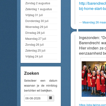
http://barendrec
Zondag 2 augustus
bij-home-start-
Zaterdag 1 augustus
Vrijdag 31 juli
Donderdag 30 juli
Maandag 26 maar
Woensdag 29 juli
Dinsdag 28 juli
Ingezonden: "De
Maandag 27 juli
Barendrecht war
Zondag 26 juli
Hier vinden ze d
Zaterdag 25 juli
eenzaamheid b
Vrijdag 24 juli
Zoeken
Selecteer een datum
waarvan je de miniblog
berichten wil bekijken.
https://pbs.twimg.c