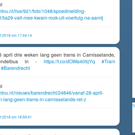
nl
htnu.nl/live/921/foto/1048/spoedmelding-
15a29-valt-mee-kwam-rook-uit-voertuig-na-aanrij
t 2018 om 17:44:14
28 april drie weken lang geen trams in Carnisselande,
endelbus in -
https://t.co/dOWa405jYq
#Tram
#Barendrecht
nl
chtnu.nl/nieuws/barendrecht/24846/vanaf-28-april-
-lang-geen-trams-in-carnisselande-ret-z
T
t 2018 om 18:59:41