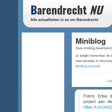
B
arendrecht
NU
Alle actualiteiten in en om Barendrecht
Miniblog
Deze miniblog bevat berich
Je bekijkt momenteel de 
naar beneden in chronolog
Miniblog overzicht
« Zo
Foto's: Ertoe 
project aan d
https://t.co/Uf