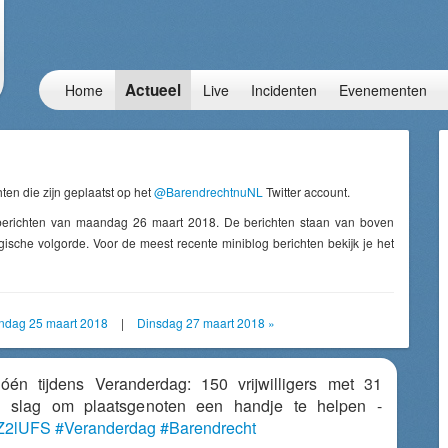
Actueel
Home
Live
Incidenten
Evenementen
ten die zijn geplaatst op het
@BarendrechtnuNL
Twitter account.
berichten van maandag 26 maart 2018. De berichten staan van boven
ische volgorde. Voor de meest recente miniblog berichten bekijk je het
ndag 25 maart 2018
|
Dinsdag 27 maart 2018 »
dóén tijdens Veranderdag: 150 vrijwilligers met 31
e slag om plaatsgenoten een handje te helpen -
vZZ2lUFS
#Veranderdag
#Barendrecht