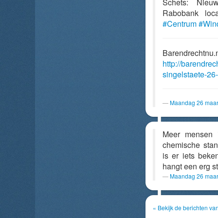
Schets: Nieuw
Rabobank loc
#Centrum
#Win
Barendrechtnu.
http://barendre
singelstaete-26
Maandag 26 maar
Meer mensen i
chemische sta
is er iets bek
hangt een erg s
Maandag 26 maar
« Bekijk de berichten v