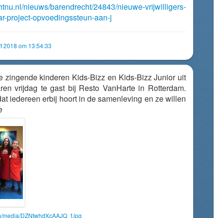
htnu.nl/nieuws/barendrecht/24843/nieuwe-vrijwilligers-
bar-project-opvoedingssteun-aan-j
t 2018 om 13:54:33
 zingende kinderen Kids-Bizz en Kids-Bizz Junior uit
en vrijdag te gast bij Resto VanHarte in Rotterdam.
at iedereen erbij hoort in de samenleving en ze willen
e
om/media/DZNtwhdXcAAJQ_f.jpg