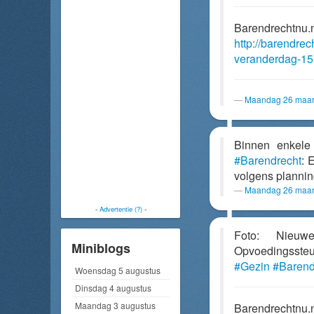
Barendrechtnu.
http://barendre
veranderdag-150
Maandag 26 maar
Binnen enkele 
#Barendrecht
: 
volgens plannin
Maandag 26 maar
-
Advertentie (?)
-
Foto: Nieuwe
Miniblogs
Opvoedingsst
#Gezin
#Barend
Woensdag 5 augustus
Dinsdag 4 augustus
Maandag 3 augustus
Barendrechtnu.