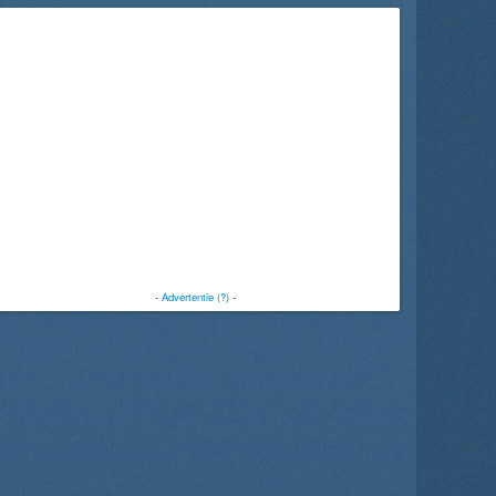
-
Advertentie (?)
-