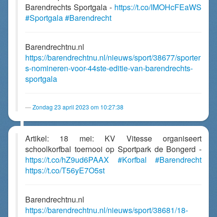
Barendrechts Sportgala -
https://t.co/IMOHcFEaWS
#Sportgala
#Barendrecht
Barendrechtnu.nl
https://barendrechtnu.nl/nieuws/sport/38677/sporter
s-nomineren-voor-44ste-editie-van-barendrechts-
sportgala
Zondag 23 april 2023 om 10:27:38
Artikel: 18 mei: KV Vitesse organiseert
schoolkorfbal toernooi op Sportpark de Bongerd -
https://t.co/hZ9ud6PAAX
#Korfbal
#Barendrecht
https://t.co/T56yE7O5st
Barendrechtnu.nl
https://barendrechtnu.nl/nieuws/sport/38681/18-