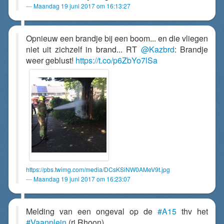
Maandag 19 juni 2017 om 16:13:27
Opnieuw een brandje bij een boom... en die vliegen
niet uit zichzelf in brand... RT
@Kazbrd
: Brandje
weer geblust!
https://t.co/p6ZbYo7lSa
https://pbs.twimg.com/media/DCsKSiNW0AMeV9t.jpg
Maandag 19 juni 2017 om 16:23:07
Melding van een ongeval op de
#A15
thv het
#Vaanplein
(ri Rhoon)