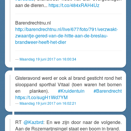
aan de dieren...
https://t.co/484xRAH4Uz
Barendrechtnu.nl
http://barendrechtnu.nl/live/677/foto/791/verzwakt-
zwaantje-gered-van-de-hitte-aan-de-breslau-
brandweer-heeft-het-dier
Maandag 19 juni 2017 om 16:00:34
Gisteravond werd er ook al brand gesticht rond het
slooppand sporthal Vitaal (toen waren het bomen
en planken).
#Kruidentuin
#Barendrecht
https://t.co/sugH1Wd7YM
Maandag 19 juni 2017 om 16:02:21
RT
@Kazbrd
: En we zijn door naar de volgende.
Aan de Rozemarijnsingel staat een boom in brand.