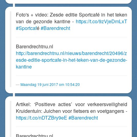
Foto's + video: Zesde editie Sportcafé in het teken
van de gezonde kantine -
https://t.co/9zVjeDmLxT
#Sportcaf
é
#Barendrecht
Barendrechtnu.nl
http://barendrechtnu.nl/nieuws/barendrecht/20496/z
esde-editie-sportcafe-in-het-teken-van-de-gezonde-
kantine
Maandag 19 juni 2017 om 10:54:20
Artikel: ‘Positieve acties’ voor verkeersveiligheid
Kruidentuin: Juichen voor fietsers en voetgangers -
https://t.co/nDTZBry9eE
#Barendrecht
Barendrechtnu.nl