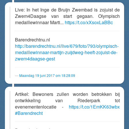
Live: In het Inge de Bruijn Zwembad is zojuist de
Zwem4Daagse van start gegaan. Olympisch
medaillewinnaar Marti...
https://t.co/xXsoxLaBBc
Barendrechtnu.nl
http://barendrechtnu.nl/live/679/foto/793/olympisch-
medaillewinnaar-martijn-zuijdweg-heeft-zojuist-de-
zwem4daagse-gest
Maandag 19 juni 2017 om 18:28:09
Artikel: Bewoners zullen worden betrokken bij
ontwikkeling van Riederpark tot
evenementenlocatie -
https://t.co/1EmKK63wbx
#Barendrecht