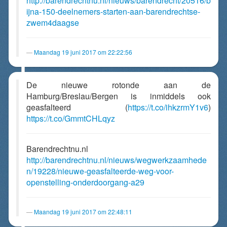
http://barendrechtnu.nl/nieuws/barendrecht/20516/b
ijna-150-deelnemers-starten-aan-barendrechtse-
zwem4daagse
Maandag 19 juni 2017 om 22:22:56
De nieuwe rotonde aan de
Hamburg/Breslau/Bergen is inmiddels ook
geasfalteerd (
https://t.co/ihkzrmY1v6
)
https://t.co/GmmtCHLqyz
Barendrechtnu.nl
http://barendrechtnu.nl/nieuws/wegwerkzaamhede
n/19228/nieuwe-geasfalteerde-weg-voor-
openstelling-onderdoorgang-a29
Maandag 19 juni 2017 om 22:48:11