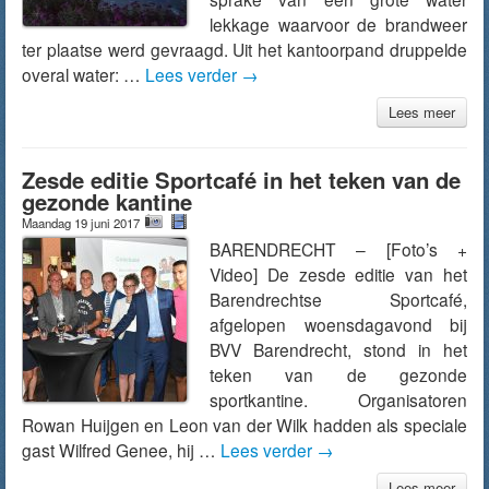
lekkage waarvoor de brandweer
ter plaatse werd gevraagd. Uit het kantoorpand druppelde
overal water: …
Lees verder
→
Lees meer
Zesde editie Sportcafé in het teken van de
gezonde kantine
Maandag 19 juni 2017
BARENDRECHT – [Foto’s +
Video] De zesde editie van het
Barendrechtse Sportcafé,
afgelopen woensdagavond bij
BVV Barendrecht, stond in het
teken van de gezonde
sportkantine. Organisatoren
Rowan Huijgen en Leon van der Wilk hadden als speciale
gast Wilfred Genee, hij …
Lees verder
→
Lees meer