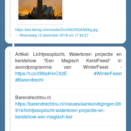
https://pbs.twimg.com/media/DuOh6r5XQAAlEbg.jpg
Woensdag 12 december 2018 om 17:42:27
Artikel: Lichtjesoptocht, Watertoren projectie en
kerstshow "Een Magisch KerstFeest" in
avondprogramma van WinterFeest -
https://t.co/2Wq4HxC52E
#WinterFeest
#Barendrecht
Barendrechtnu.nl
https://barendrechtnu.nl/nieuws/aankondigingen/28
916/lichtjesoptocht-watertoren-projectie-en-
kerstshow-een-magisch-ker