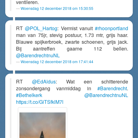
ventileren.
Woensdag 12 december 2018 om 15:30:55
RT
@POL_Hartog
: Vermist vanuit
#rhoonportland
man van 75jr, stevig postuur, 1.73 mtr, grijs haar.
Blauwe spijkerbroek, zwarte schoenen, grijs jack.
Bij aantreffen gaarne 112 bellen.
@BarendrechtnuNL
Woensdag 12 december 2018 om 17:41:44
RT
@EdAldus
: Wat een schitterende
zonsondergang vanmiddag in
#Barendrecht
.
#Bethelkerk
@BarendrechtnuNL
https://t.co/GiTSfklM7l