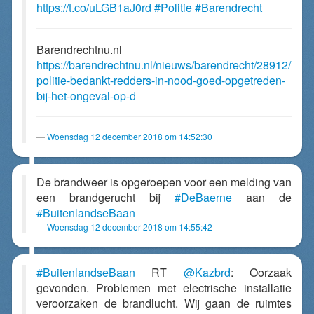
https://t.co/uLGB1aJ0rd
#Politie
#Barendrecht
Barendrechtnu.nl
https://barendrechtnu.nl/nieuws/barendrecht/28912/
politie-bedankt-redders-in-nood-goed-opgetreden-
bij-het-ongeval-op-d
Woensdag 12 december 2018 om 14:52:30
De brandweer is opgeroepen voor een melding van
een brandgerucht bij
#DeBaerne
aan de
#BuitenlandseBaan
Woensdag 12 december 2018 om 14:55:42
#BuitenlandseBaan
RT
@Kazbrd
: Oorzaak
gevonden. Problemen met electrische installatie
veroorzaken de brandlucht. Wij gaan de ruimtes