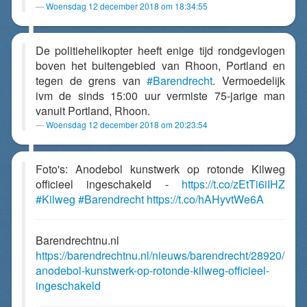
Woensdag 12 december 2018 om 18:34:55
De politiehelikopter heeft enige tijd rondgevlogen
boven het buitengebied van Rhoon, Portland en
tegen de grens van
#Barendrecht
. Vermoedelijk
ivm de sinds 15:00 uur vermiste 75-jarige man
vanuit Portland, Rhoon.
Woensdag 12 december 2018 om 20:23:54
Foto's: Anodebol kunstwerk op rotonde Kilweg
officieel ingeschakeld -
https://t.co/zEtTi6iIHZ
#Kilweg
#Barendrecht
https://t.co/hAHyvtWe6A
Barendrechtnu.nl
https://barendrechtnu.nl/nieuws/barendrecht/28920/
anodebol-kunstwerk-op-rotonde-kilweg-officieel-
ingeschakeld