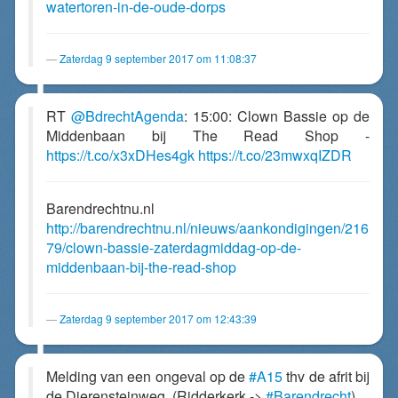
watertoren-in-de-oude-dorps
Zaterdag 9 september 2017 om 11:08:37
RT
@BdrechtAgenda
: 15:00: Clown Bassie op de
Middenbaan bij The Read Shop -
https://t.co/x3xDHes4gk
https://t.co/23mwxqIZDR
Barendrechtnu.nl
http://barendrechtnu.nl/nieuws/aankondigingen/216
79/clown-bassie-zaterdagmiddag-op-de-
middenbaan-bij-the-read-shop
Zaterdag 9 september 2017 om 12:43:39
Melding van een ongeval op de
#A15
thv de afrit bij
de Dierensteinweg. (Ridderkerk ->
#Barendrecht
)