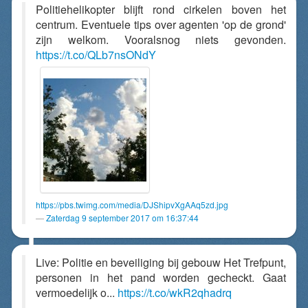
Politiehelikopter blijft rond cirkelen boven het
centrum. Eventuele tips over agenten 'op de grond'
zijn welkom. Vooralsnog niets gevonden.
https://t.co/QLb7nsONdY
https://pbs.twimg.com/media/DJShipvXgAAq5zd.jpg
Zaterdag 9 september 2017 om 16:37:44
Live: Politie en beveiliging bij gebouw Het Trefpunt,
personen in het pand worden gecheckt. Gaat
vermoedelijk o...
https://t.co/wkR2qhadrq