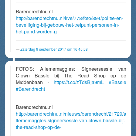
Barendrechtnu.nl
http://barendrechtnu.nl/live/778/foto/894/politie-en-
beveiliging-bij-gebouw-het-trefpunt-personen-in-
het-pand-worden-g
Zaterdag 9 september 2017 om 16:45:58
FOTO'S: Allememaggies: Signeersessie van
Clown Bassie bij The Read Shop op de
Middenbaan -
https://t.co/zTdsBja9mL
#Bassie
#Barendrecht
Barendrechtnu.nl
http://barendrechtnu.nl/nieuws/barendrecht/21729/a
llememaggies-signeersessie-van-clown-bassie-bij-
the-read-shop-op-de-