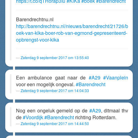
https://t.co/qTHorap3Iu
#KiKa
#boek
#Barendrecht
Barendrechtnu.nl
http://barendrechtnu.nl/nieuws/barendrecht/21726/b
oek-van-kika-boer-rob-van-egmond-gepresenteerd-
opbrengst-voor-kika
Zaterdag 9 september 2017 om 13:55:40
Een ambulance gaat naar de
#A29
#Vaanplein
voor een mogelijk ongeval.
#Barendrecht
Zaterdag 9 september 2017 om 14:04:33
Nog een ongeluk gemeld op de
#A29
, ditmaal thv
de
#Voordijk
#Barendrecht
richting Rotterdam.
Zaterdag 9 september 2017 om 14:44:50