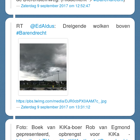
Zaterdag 9 september 2017 om 12:52:47
RT
@EdAldus
: Dreigende wolken boven
#Barendrecht
https://pbs.twimg.com/media/DJR0cbPX0AAM7c_.jpg
Zaterdag 9 september 2017 om 13:31:12
Foto: Boek van KiKa-boer Rob van Egmond
gepresenteerd, opbrengst voor KiKa -